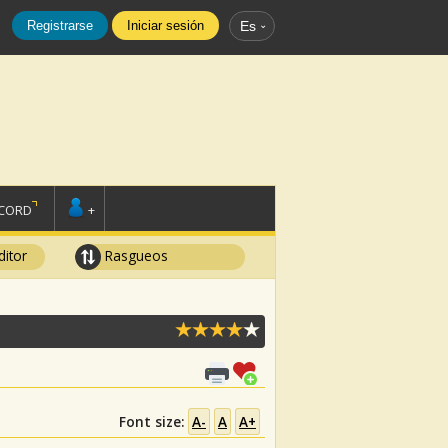
Registrarse
Iniciar sesión
Es
SCORD
+
ditor
Rasgueos
Font size:
A-
A
A+