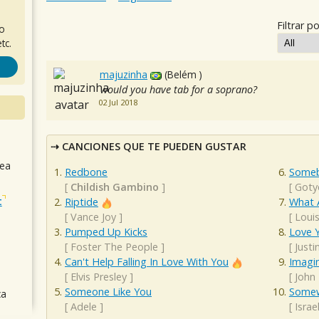
Filtrar po
ro
tc.
majuzinha
(Belém )
would you have tab for a soprano?
02 Jul 2018
CANCIONES QUE TE PUEDEN GUSTAR
sea
Redbone
Someb
[
Childish Gambino
]
[
Goty
t
Riptide
What 
[
Vance Joy
]
[
Loui
Pumped Up Kicks
Love Y
[
Foster The People
]
[
Justi
Can't Help Falling In Love With You
Imagi
[
Elvis Presley
]
[
John
Someone Like You
Somew
ca
[
Adele
]
[
Isra