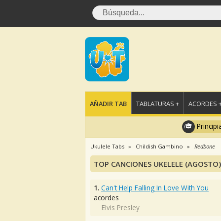
AÑADIR TAB
TABLATURAS +
ACORDES 
Principi
Ukulele Tabs
Childish Gambino
Redbone
TOP CANCIONES UKELELE (AGOSTO)
1.
Can't Help Falling In Love With You
acordes
Elvis Presley