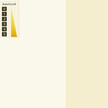
AutoScroll
0
1
2
3
4
5