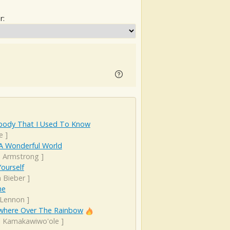
r:
ody That I Used To Know
e
]
A Wonderful World
s Armstrong
]
ourself
n Bieber
]
ne
 Lennon
]
here Over The Rainbow
el Kamakawiwo'ole
]