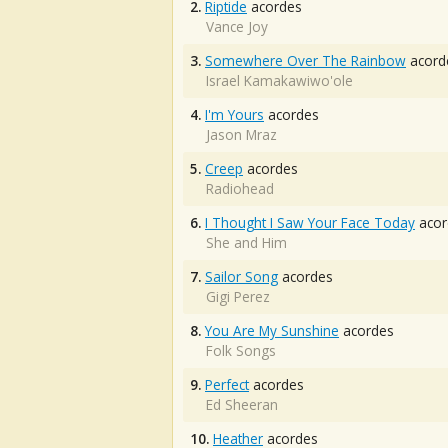
2.
Riptide
acordes
Vance Joy
3.
Somewhere Over The Rainbow
acord
Israel Kamakawiwo'ole
4.
I'm Yours
acordes
Jason Mraz
5.
Creep
acordes
Radiohead
6.
I Thought I Saw Your Face Today
acor
She and Him
7.
Sailor Song
acordes
Gigi Perez
8.
You Are My Sunshine
acordes
Folk Songs
9.
Perfect
acordes
Ed Sheeran
10.
Heather
acordes