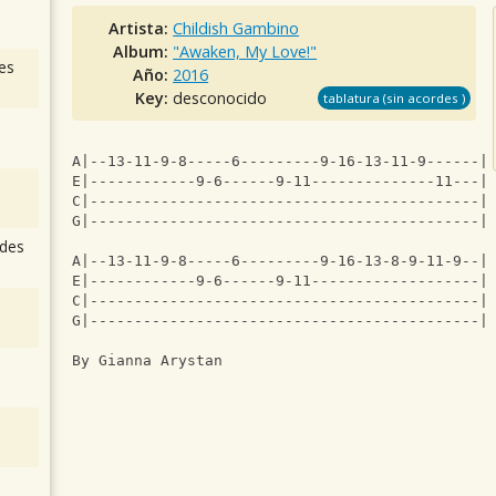
Artista:
Childish Gambino
Album:
"Awaken, My Love!"
es
Año:
2016
Key:
desconocido
tablatura (sin acordes )
A|--13-11-9-8-----6---------9-16-13-11-9------|
E|------------9-6------9-11--------------11---|
C|--------------------------------------------|
G|--------------------------------------------|
des
A|--13-11-9-8-----6---------9-16-13-8-9-11-9--|
E|------------9-6------9-11-------------------|
C|--------------------------------------------|
G|--------------------------------------------|
By Gianna Arystan