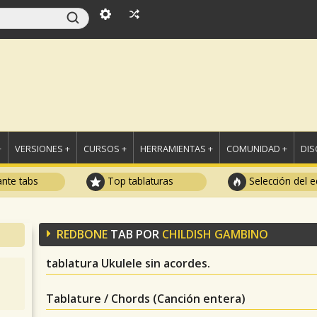
+
VERSIONES +
CURSOS +
HERRAMIENTAS +
COMUNIDAD +
DI
ante tabs
Top tablaturas
Selección del e
REDBONE
TAB POR
CHILDISH GAMBINO
tablatura Ukulele sin acordes.
Tablature / Chords (Canción entera)