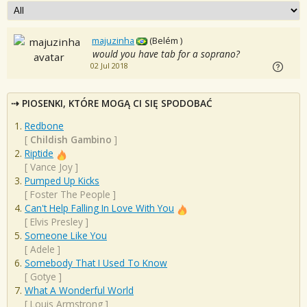
majuzinha
(Belém )
would you have tab for a soprano?
02 Jul 2018
PIOSENKI, KTÓRE MOGĄ CI SIĘ SPODOBAĆ
Redbone
[
Childish Gambino
]
Riptide
[
Vance Joy
]
Pumped Up Kicks
[
Foster The People
]
Can't Help Falling In Love With You
[
Elvis Presley
]
Someone Like You
[
Adele
]
Somebody That I Used To Know
[
Gotye
]
What A Wonderful World
[
Louis Armstrong
]