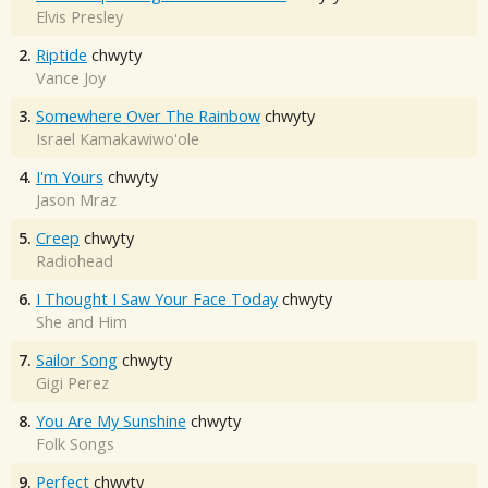
Elvis Presley
2.
Riptide
chwyty
Vance Joy
3.
Somewhere Over The Rainbow
chwyty
Israel Kamakawiwo'ole
4.
I'm Yours
chwyty
Jason Mraz
5.
Creep
chwyty
Radiohead
6.
I Thought I Saw Your Face Today
chwyty
She and Him
7.
Sailor Song
chwyty
Gigi Perez
8.
You Are My Sunshine
chwyty
Folk Songs
9.
Perfect
chwyty