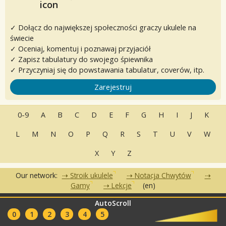
✓ Dołącz do największej społeczności graczy ukulele na
świecie
✓ Oceniaj, komentuj i poznawaj przyjaciół
✓ Zapisz tabulatury do swojego śpiewnika
✓ Przyczyniaj się do powstawania tabulatur, coverów, itp.
Zarejestruj
0-9
A
B
C
D
E
F
G
H
I
J
K
L
M
N
O
P
Q
R
S
T
U
V
W
X
Y
Z
Our network:
Stroik ukulele
Notacja Chwytów
Gamy
Lekcje
(en)
AutoScroll
•
•
•
Często zadawane pytania
Kontakt
Warunki korzystania
•
•
0
1
2
3
4
5
Polityka Prywatności
Partnerzy
Kluby