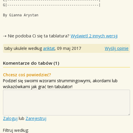
C|--------------------------------------------|
G|--------------------------------------------|
By Gianna Arystan
⇢ Nie podoba Ci się ta tablatura?
Wyświetl 2 innych wersji
taby ukulele według
ariktat
,
09 maj 2017
Wyślij opinie
Komentarze do tabów (
1
)
Chcesz coś powiedzieć?
Podziel się swoimi wzorami strummingowymi, akordami lub
wskazówkami jak grać ten tabulator!
Zaloguj
lub
Zarejestruj
Filtruj według: