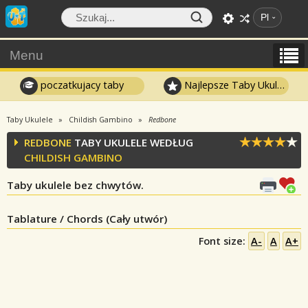
Pl
Menu
poczatkujacy taby
Najlepsze Taby Ukulele
Taby Ukulele
Childish Gambino
Redbone
REDBONE
TABY UKULELE WEDŁUG
CHILDISH GAMBINO
Taby ukulele bez chwytów.
Tablature / Chords (Cały utwór)
Font size:
A-
A
A+