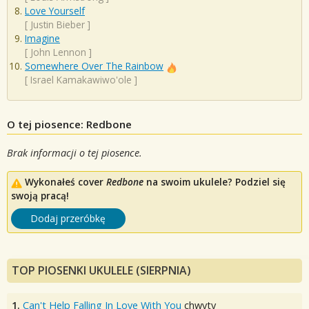
Love Yourself
[
Justin Bieber
]
Imagine
[
John Lennon
]
Somewhere Over The Rainbow
[
Israel Kamakawiwo'ole
]
O tej piosence: Redbone
Brak informacji o tej piosence.
Wykonałeś cover
Redbone
na swoim ukulele? Podziel się
swoją pracą!
Dodaj przeróbkę
TOP PIOSENKI UKULELE (SIERPNIA)
1.
Can't Help Falling In Love With You
chwyty