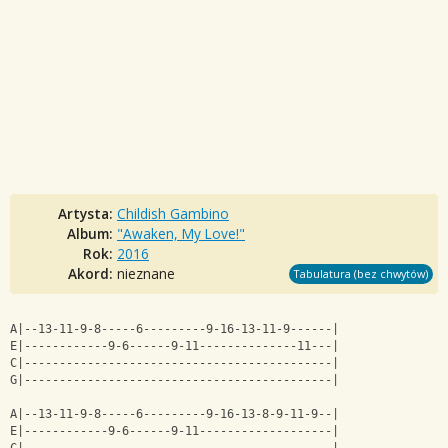
Artysta:
Childish Gambino
Album:
"Awaken, My Love!"
Rok:
2016
Akord:
nieznane
Tabulatura (bez chwytów)
A|--13-11-9-8-----6---------9-16-13-11-9------|
E|------------9-6------9-11--------------11---|
C|--------------------------------------------|
G|--------------------------------------------|
A|--13-11-9-8-----6---------9-16-13-8-9-11-9--|
E|------------9-6------9-11-------------------|