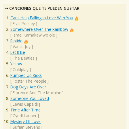
CANCIONES QUE TE PUEDEN GUSTAR
Can't Help Falling In Love With You
[
Elvis Presley
]
Somewhere Over The Rainbow
[
Israel Kamakawiwo'ole
]
Riptide
[
Vance Joy
]
Let It Be
[
The Beatles
]
Yellow
[
Coldplay
]
Pumped Up Kicks
[
Foster The People
]
Dog Days Are Over
[
Florence And The Machine
]
Someone You Loved
[
Lewis Capaldi
]
Time After Time
[
Cyndi Lauper
]
Mystery Of Love
[
Sufjan Stevens
]