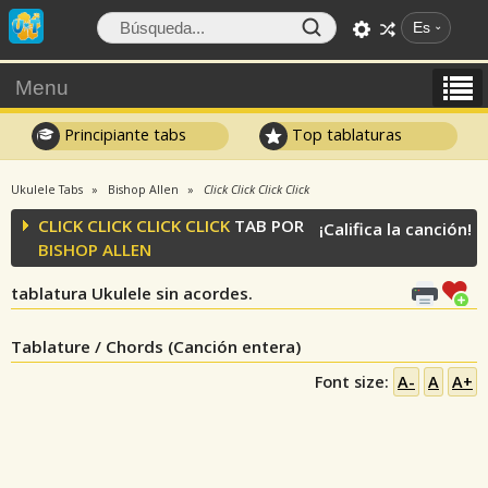
Es
Menu
Principiante tabs
Top tablaturas
Ukulele Tabs
Bishop Allen
Click Click Click Click
CLICK CLICK CLICK CLICK
TAB POR
¡Califica la canción!
BISHOP ALLEN
tablatura Ukulele sin acordes.
Tablature / Chords (Canción entera)
Font size:
A-
A
A+