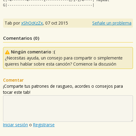
C|-4-------4-------1-----------2/1-1/4----| Repeat
G|----------------------------------------|
Tab por
xShOcKzZx
,
07 oct 2015
Señale un problema
Comentarios (
0
)
Ningún comentario :(
¿Necesitas ayuda, un consejo para compartir o simplemente
quieres hablar sobre esta canción? Comience la discusión
Comentar
¡Comparte tus patrones de rasgueo, acordes o consejos para
tocar este tab!
Iniciar sesión
o
Registrarse