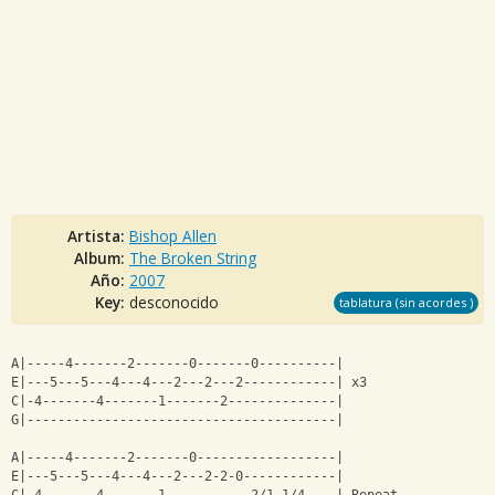
Artista:
Bishop Allen
Album:
The Broken String
Año:
2007
Key:
desconocido
tablatura (sin acordes )
A|-----4-------2-------0-------0----------|
E|---5---5---4---4---2---2---2------------| x3
C|-4-------4-------1-------2--------------|
G|----------------------------------------|
A|-----4-------2-------0------------------|
E|---5---5---4---4---2---2-2-0------------|