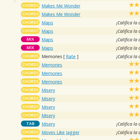
CHORDS
Makes Me Wonder
CHORDS
Makes Me Wonder
CHORDS
Maps
¡Califica la
CHORDS
Maps
¡Califica la
MIX
Maps
¡Califica la
MIX
Maps
¡Califica la
CHORDS
Memories
[
Rate
]
¡Califica la
CHORDS
Memories
CHORDS
Memories
CHORDS
Memories
CHORDS
Misery
CHORDS
Misery
CHORDS
Misery
CHORDS
Misery
TAB
Misery
¡Califica la
CHORDS
Moves Like Jagger
¡Califica la