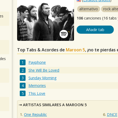
alternativo
rock alt
es
106
canciones (16 tabs 
Añadir tab
Top Tabs & Acordes de
Maroon 5
, ¡no te pierdas
des
Payphone
She Will Be Loved
Sunday Morning
Memories
This Love
ARTISTAS SIMILARES A MAROON 5
One Republic
DNCE