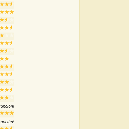
 canción!
 canción!