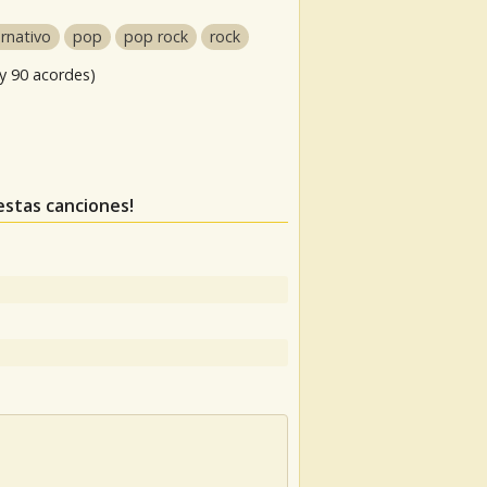
ernativo
pop
pop rock
rock
y 90 acordes)
 estas canciones!