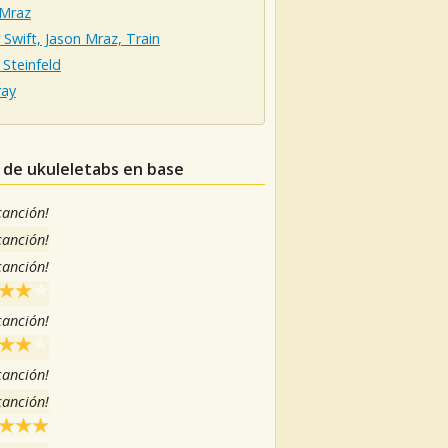
 Mraz
 Swift, Jason Mraz, Train
 Steinfeld
ray
s de ukuleletabs en base
 canción!
 canción!
 canción!
 canción!
 canción!
 canción!