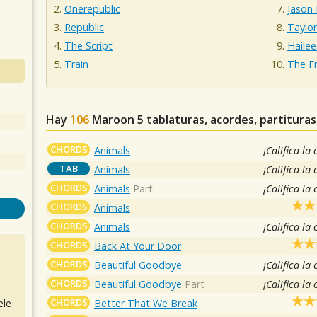
Onerepublic
Jason
Republic
Taylor
The Script
Hailee
Train
The F
Hay
106
Maroon 5
tablaturas, acordes, partitura
CHORDS
Animals
¡Califica la
TAB
Animals
¡Califica la
CHORDS
Animals
Part
¡Califica la
CHORDS
Animals
CHORDS
Animals
¡Califica la
CHORDS
Back At Your Door
CHORDS
Beautiful Goodbye
¡Califica la
CHORDS
Beautiful Goodbye
Part
¡Califica la
CHORDS
Better That We Break
ele