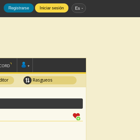
Registrarse
Iniciar sesión
Es
SCORD
+
ditor
Rasgueos