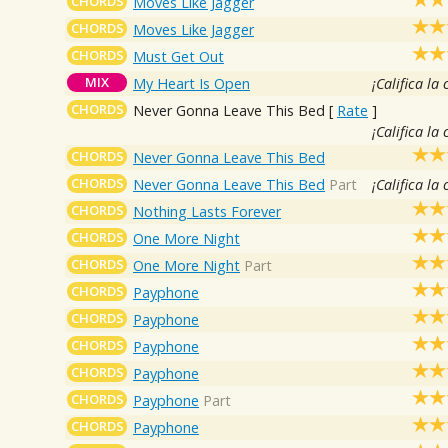
CHORDS
Moves Like Jagger
CHORDS
Moves Like Jagger
CHORDS
Must Get Out
MIX
My Heart Is Open
¡Califica la
CHORDS
Never Gonna Leave This Bed
[
Rate
]
¡Califica la
CHORDS
Never Gonna Leave This Bed
CHORDS
Never Gonna Leave This Bed
Part
¡Califica la
CHORDS
Nothing Lasts Forever
CHORDS
One More Night
CHORDS
One More Night
Part
CHORDS
Payphone
CHORDS
Payphone
CHORDS
Payphone
CHORDS
Payphone
CHORDS
Payphone
Part
CHORDS
Payphone