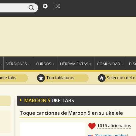
+
VERSIONES +
CURSOS +
HERRAMIENTAS +
COMUNIDAD +
DI
ante tabs
Top tablaturas
Selección del e
MAROON 5
UKE TABS
Toque canciones de Maroon 5 en su ukelele
1015
aficionados
(
Estados unidos
)