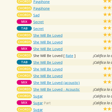
CHORDS
Payphone
CHORDS
Payphone
CHORDS
Sad
MIX
Secret
TAB
Secret
CHORDS
She Will Be Loved
CHORDS
She Will Be Loved
MIX
She Will Be Loved
CHORDS
She Will Be Loved
[
Rate
]
¡Califica la
TAB
She Will Be Loved
¡Califica la
CHORDS
She Will Be Loved
CHORDS
She Will Be Loved
MIX
She Will Be Loved (acoustic)
CHORDS
She Will Be Loved - Acoustic
¡Califica la
CHORDS
Sugar
¡Califica la
MIX
Sugar
Part
¡Califica la
CHORDS
Sugar