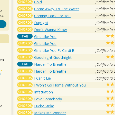
CHORDS
Cold
¡Califica la
CHORDS
Come Away To The Water
¡Califica la
ro
CHORDS
tc.
Coming Back For You
¡Califica la
CHORDS
Daylight
¡Califica la
CHORDS
Don't Wanna Know
¡Califica la
TAB
Girls Like You
CHORDS
Girls Like You
CHORDS
Girls Like You Ft Cardi B
¡Califica la
CHORDS
Goodnight Goodnight
sea
TAB
Harder To Breathe
¡Califica la
CHORDS
Harder To Breathe
¡Califica la
t
CHORDS
I Can't Lie
¡Califica la
CHORDS
I Won't Go Home Without You
CHORDS
Infatuation
CHORDS
Love Somebody
CHORDS
Lucky Strike
ca
CHORDS
Makes Me Wonder