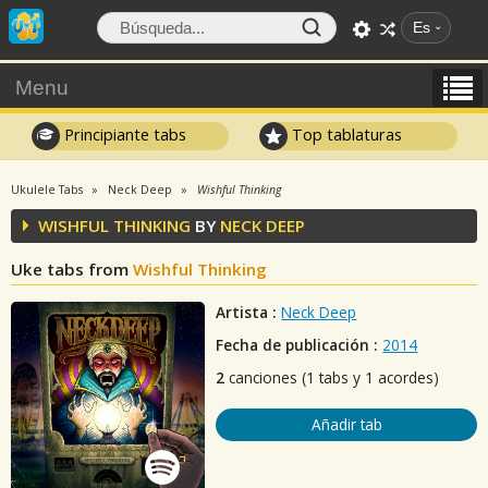
Es
Menu
Principiante tabs
Top tablaturas
Ukulele Tabs
Neck Deep
Wishful Thinking
WISHFUL THINKING
BY
NECK DEEP
Uke tabs from
Wishful Thinking
Artista :
Neck Deep
Fecha de publicación :
2014
2
canciones (1 tabs y 1 acordes)
Añadir tab