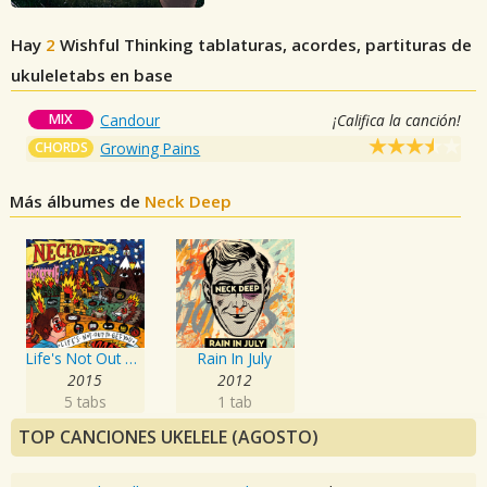
Hay
2
Wishful Thinking
tablaturas, acordes, partituras de
ukuleletabs en base
MIX
Candour
¡Califica la canción!
CHORDS
Growing Pains
Más álbumes de
Neck Deep
Life's Not Out To Get You
Rain In July
2015
2012
5 tabs
1 tab
TOP CANCIONES UKELELE (AGOSTO)