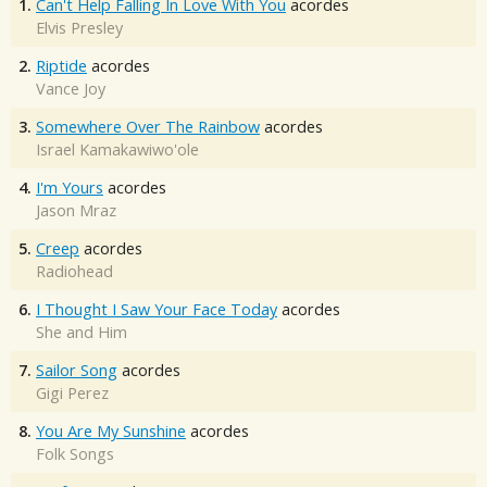
1.
Can't Help Falling In Love With You
acordes
Elvis Presley
2.
Riptide
acordes
Vance Joy
3.
Somewhere Over The Rainbow
acordes
Israel Kamakawiwo'ole
4.
I'm Yours
acordes
Jason Mraz
5.
Creep
acordes
Radiohead
6.
I Thought I Saw Your Face Today
acordes
She and Him
7.
Sailor Song
acordes
Gigi Perez
8.
You Are My Sunshine
acordes
Folk Songs