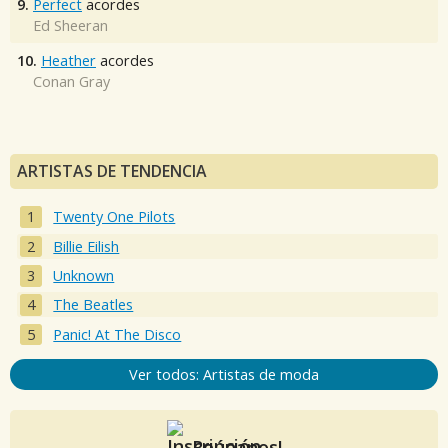
9.
Perfect
acordes
Ed Sheeran
10.
Heather
acordes
Conan Gray
ARTISTAS DE TENDENCIA
Twenty One Pilots
Billie Eilish
Unknown
The Beatles
Panic! At The Disco
Ver todos: Artistas de moda
Reúnanos!