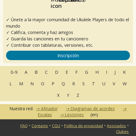
✓ Únete a la mayor comunidad de Ukulele Players de todo el
mundo
✓ Califica, comenta y haz amigos
✓ Guarda las canciones en tu cancionero
✓ Contribuir con tablaturas, versiones, etc.
Inscripción
0-9
A
B
C
D
E
F
G
H
I
J
K
L
M
N
O
P
Q
R
S
T
U
V
W
X
Y
Z
Nuestra red:
Afinador
Diagramas de acordes
Escalas
Lecciones
(en)
•
•
•
•
•
FAQ
Contacto
CGU
Política de privacidad
Asociados
Clubes