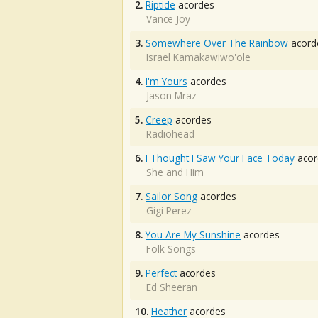
2.
Riptide
acordes
Vance Joy
3.
Somewhere Over The Rainbow
acord
Israel Kamakawiwo'ole
4.
I'm Yours
acordes
Jason Mraz
5.
Creep
acordes
Radiohead
6.
I Thought I Saw Your Face Today
acor
She and Him
7.
Sailor Song
acordes
Gigi Perez
8.
You Are My Sunshine
acordes
Folk Songs
9.
Perfect
acordes
Ed Sheeran
10.
Heather
acordes