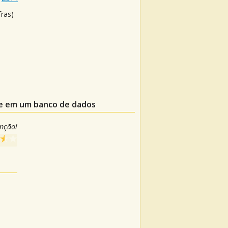
fras)
le em um banco de dados
anção!