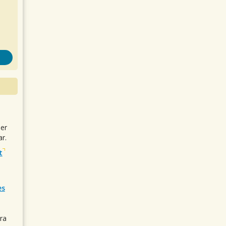
uer
r.
t
es
ra