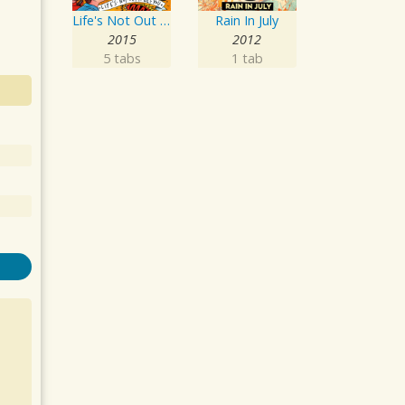
Life's Not Out To Get You
Rain In July
2015
2012
5 tabs
1 tab