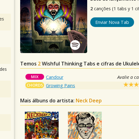
2
canções (1 tabs y 1 ci
es
Enviar Nova Tab
Temos
2
Wishful Thinking
Tabs e cifras de Ukule
des
MIX
Candour
Avalie a c
CHORDS
Growing Pains
Mais álbuns do artista:
Neck Deep