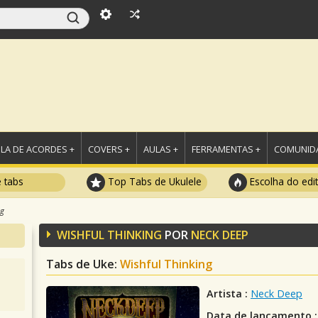
LA DE ACORDES +
COVERS +
AULAS +
FERRAMENTAS +
COMUNIDA
e tabs
Top Tabs de Ukulele
Escolha do edi
ng
WISHFUL THINKING
POR
NECK DEEP
Tabs de Uke:
Wishful Thinking
Artista :
Neck Deep
Data de lançamento :