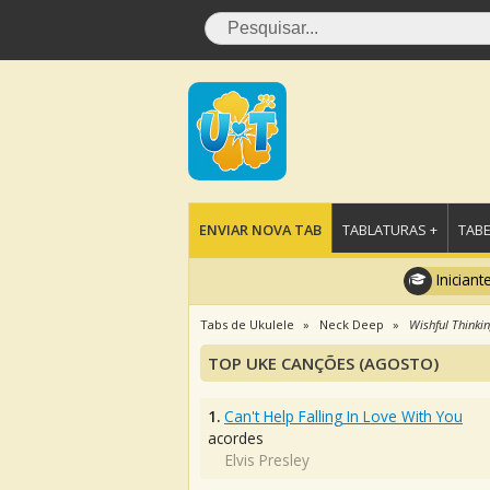
ENVIAR NOVA TAB
TABLATURAS +
TABE
Iniciant
Tabs de Ukulele
Neck Deep
Wishful Thinki
TOP UKE CANÇÕES (AGOSTO)
1.
Can't Help Falling In Love With You
acordes
Elvis Presley