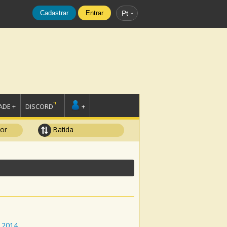
Cadastrar
Entrar
Pt
DE +
DISCORD
+
tor
Batida
2014