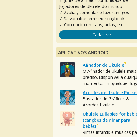
✓ Junte-se à maior comunidade de
Jogadores de Ukulele do mundo
✓ Avaliar, comentar e fazer amigos
✓ Salvar cifras em seu songbook
✓ Contribuir com tabs, aulas, etc.
Cadastrar
APLICATIVOS ANDROID
Afinador de Ukulele
O Afinador de Ukulele mais
preciso. Disponível a qualq
momento. Em qualquer luga
Acordes de Ukulele Pocke
Buscador de Gráficos &
Acordes Ukulele
Ukulele Lullabies for babi
(canções de ninar para
bebês)
Rimas infantis e músicas pa