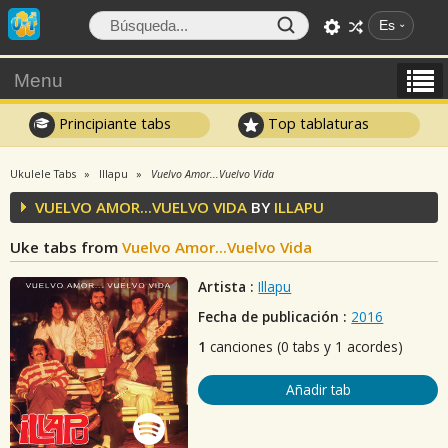
Es
Menu
Principiante tabs
Top tablaturas
Ukulele Tabs
Illapu
Vuelvo Amor...Vuelvo Vida
VUELVO AMOR...VUELVO VIDA
BY
ILLAPU
Uke tabs from
Vuelvo Amor...Vuelvo Vida
Artista :
Illapu
Fecha de publicación :
2016
1
canciones (0 tabs y 1 acordes)
Añadir tab