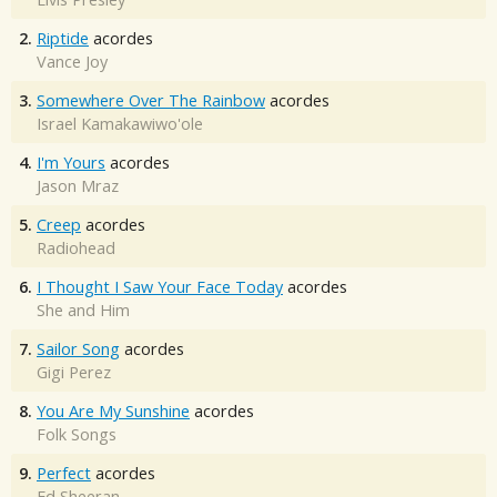
2.
Riptide
acordes
Vance Joy
3.
Somewhere Over The Rainbow
acordes
Israel Kamakawiwo'ole
4.
I'm Yours
acordes
Jason Mraz
5.
Creep
acordes
Radiohead
6.
I Thought I Saw Your Face Today
acordes
She and Him
7.
Sailor Song
acordes
Gigi Perez
8.
You Are My Sunshine
acordes
Folk Songs
9.
Perfect
acordes
Ed Sheeran