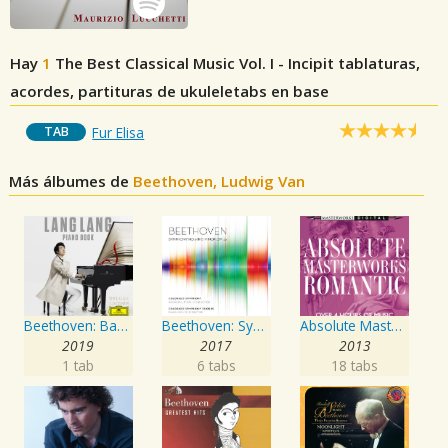
Hay
1
The Best Classical Music Vol. I - Incipit
tablaturas,
acordes, partituras de ukuleletabs en base
TAB
Fur Elisa
Más álbumes de
Beethoven, Ludwig Van
Beethoven: Bagatelle No. 25 in A Minor, WoO 59 "Für Elise"
Beethoven: Symphony No. 9 in D Minor, Op. 125
Absolute Masterworks - Romantic
2019
2017
2013
1 tab
6 tabs
18 tabs