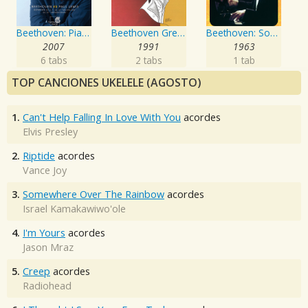
Beethoven: Piano Sonatas, Vol.3
Beethoven Greatest Hits
Beethoven: Sonatas for Piano No. 14, 8, & 23 - Expanded Edition
2007
1991
1963
6 tabs
2 tabs
1 tab
TOP CANCIONES UKELELE (AGOSTO)
1.
Can't Help Falling In Love With You
acordes
Elvis Presley
2.
Riptide
acordes
Vance Joy
3.
Somewhere Over The Rainbow
acordes
Israel Kamakawiwo'ole
4.
I'm Yours
acordes
Jason Mraz
5.
Creep
acordes
Radiohead