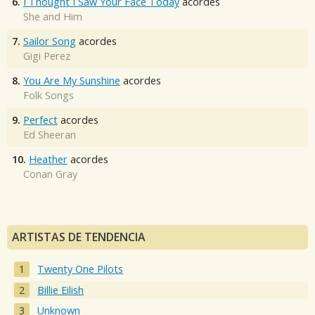
6.
I Thought I Saw Your Face Today
acordes
She and Him
7.
Sailor Song
acordes
Gigi Perez
8.
You Are My Sunshine
acordes
Folk Songs
9.
Perfect
acordes
Ed Sheeran
10.
Heather
acordes
Conan Gray
ARTISTAS DE TENDENCIA
Twenty One Pilots
Billie Eilish
Unknown