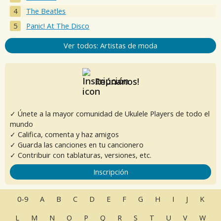
The Beatles
Panic! At The Disco
Ver todos: Artistas de moda
Reúnanos!
✓ Únete a la mayor comunidad de Ukulele Players de todo el
mundo
✓ Califica, comenta y haz amigos
✓ Guarda las canciones en tu cancionero
✓ Contribuir con tablaturas, versiones, etc.
Inscripción
0-9
A
B
C
D
E
F
G
H
I
J
K
L
M
N
O
P
Q
R
S
T
U
V
W