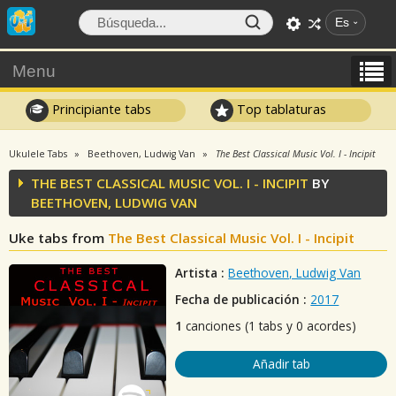
Es
Menu
Principiante tabs
Top tablaturas
Ukulele Tabs
Beethoven, Ludwig Van
The Best Classical Music Vol. I - Incipit
THE BEST CLASSICAL MUSIC VOL. I - INCIPIT
BY
BEETHOVEN, LUDWIG VAN
Uke tabs from
The Best Classical Music Vol. I - Incipit
Artista :
Beethoven, Ludwig Van
Fecha de publicación :
2017
1
canciones (1 tabs y 0 acordes)
Añadir tab