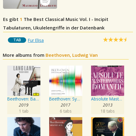
Es gibt
1
The Best Classical Music Vol. I - Incipit
Tabulaturen, Ukulelengriffe in der Datenbank
TAB
Fur Elisa
More albums from
Beethoven, Ludwig Van
Beethoven: Bagatelle No. 25 in A Minor, WoO 59 "Für Elise"
Beethoven: Symphony No. 9 in D Minor, Op. 125
Absolute Masterworks - Romantic
2019
2017
2013
1 tab
6 tabs
18 tabs