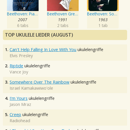
Beethoven: Piano Sonatas, Vol.3
Beethoven Greatest Hits
Beethoven: Sonatas for Piano No. 14, 8, & 23 - Expanded Edition
2007
1991
1963
6 tabs
2 tabs
1 tab
TOP UKULELE LIEDER (AUGUST)
1.
Can't Help Falling In Love With You
ukulelengriffe
Elvis Presley
2.
Riptide
ukulelengriffe
Vance Joy
3.
Somewhere Over The Rainbow
ukulelengriffe
Israel Kamakawiwo'ole
4.
I'm Yours
ukulelengriffe
Jason Mraz
5.
Creep
ukulelengriffe
Radiohead