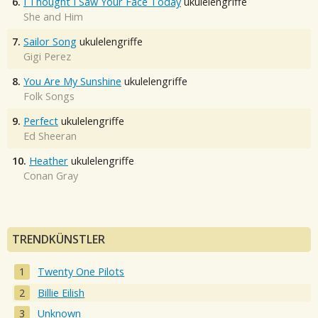
6.
I Thought I Saw Your Face Today
ukulelengriffe
She and Him
7.
Sailor Song
ukulelengriffe
Gigi Perez
8.
You Are My Sunshine
ukulelengriffe
Folk Songs
9.
Perfect
ukulelengriffe
Ed Sheeran
10.
Heather
ukulelengriffe
Conan Gray
TRENDKÜNSTLER
Twenty One Pilots
Billie Eilish
Unknown