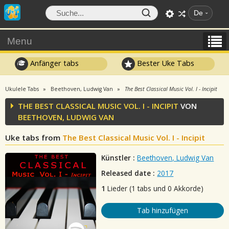
De
Menu
Anfänger tabs
Bester Uke Tabs
Ukulele Tabs
Beethoven, Ludwig Van
The Best Classical Music Vol. I - Incipit
THE BEST CLASSICAL MUSIC VOL. I - INCIPIT
VON
BEETHOVEN, LUDWIG VAN
Uke tabs from
The Best Classical Music Vol. I - Incipit
Künstler :
Beethoven, Ludwig Van
Released date :
2017
1
Lieder (1 tabs und 0 Akkorde)
Tab hinzufügen