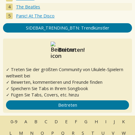
The Beatles
Panic! At The Disco
SIDEBAR_TRENDING_BTN: Trendkünstler
Beitreten!
✓ Treten Sie der größten Community von Ukulele-Spielern
weltweit bei
✓ Bewerten, kommentieren und Freunde finden
✓ Speichern Sie Tabs in Ihrem Songbook
✓ Fügen Sie Tabs, Covers, etc. hinzu
Beitreten
0-9
A
B
C
D
E
F
G
H
I
J
K
L
M
N
O
P
Q
R
S
T
U
V
W