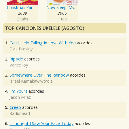
Christmas Panpipes
Now Sleep, My Baby
2009
2006
2 tabs
1 tab
TOP CANCIONES UKELELE (AGOSTO)
1.
Can't Help Falling In Love With You
acordes
Elvis Presley
2.
Riptide
acordes
Vance Joy
3.
Somewhere Over The Rainbow
acordes
Israel Kamakawiwo'ole
4.
I'm Yours
acordes
Jason Mraz
5.
Creep
acordes
Radiohead
6.
I Thought I Saw Your Face Today
acordes