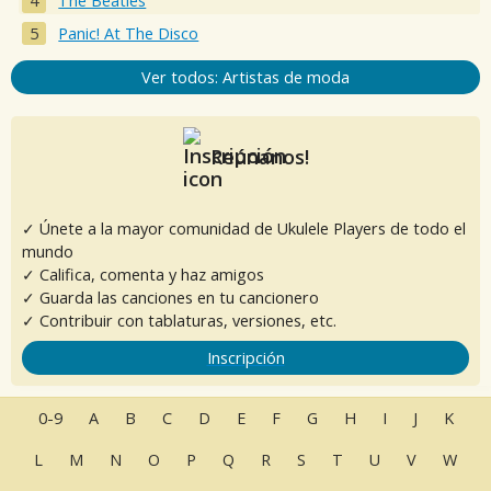
The Beatles
Panic! At The Disco
Ver todos: Artistas de moda
Reúnanos!
✓ Únete a la mayor comunidad de Ukulele Players de todo el
mundo
✓ Califica, comenta y haz amigos
✓ Guarda las canciones en tu cancionero
✓ Contribuir con tablaturas, versiones, etc.
Inscripción
0-9
A
B
C
D
E
F
G
H
I
J
K
L
M
N
O
P
Q
R
S
T
U
V
W