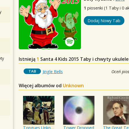
1
piosenki (1 Taby i 0 a
y
Dodaj Nowy Tab
ty
Istnieją
1
Santa 4 Kids 2015
Taby i chwyty ukulele
TAB
Jingle Bells
Oceń pio
Więcej albumów od
Unknown
Tongues Unknown
Tower Dropped