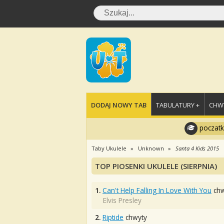
DODAJ NOWY TAB
TABULATURY +
CHWY
poczatk
Taby Ukulele
Unknown
Santa 4 Kids 2015
TOP PIOSENKI UKULELE (SIERPNIA)
1.
Can't Help Falling In Love With You
chw
Elvis Presley
2.
Riptide
chwyty