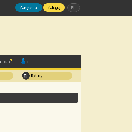
Zarejestruj
Zaloguj
Pl
SCORD
+
Rytmy