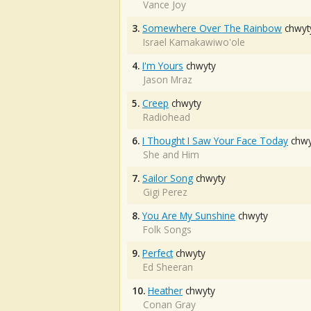
Vance Joy
3.
Somewhere Over The Rainbow
chwyt
Israel Kamakawiwo'ole
4.
I'm Yours
chwyty
Jason Mraz
5.
Creep
chwyty
Radiohead
6.
I Thought I Saw Your Face Today
chwy
She and Him
7.
Sailor Song
chwyty
Gigi Perez
8.
You Are My Sunshine
chwyty
Folk Songs
9.
Perfect
chwyty
Ed Sheeran
10.
Heather
chwyty
Conan Gray