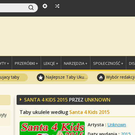
TY +
PRZERÓBKI +
LEKCJE +
NARZĘDZIA +
SPOŁECZNOŚĆ +
DI
ujacy taby
Najlepsze Taby Ukulele
Wybór redakcji
SANTA 4 KIDS 2015
PRZEZ
UNKNOWN
Taby ukulele według
Santa 4 Kids 2015
yty
Artysta :
Unknown
Daty wydania :
2015