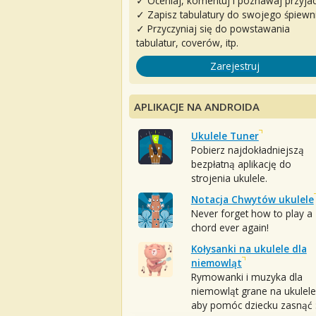
✓ Oceniaj, komentuj i poznawaj przyjac
✓ Zapisz tabulatury do swojego śpiewn
✓ Przyczyniaj się do powstawania
tabulatur, coverów, itp.
Zarejestruj
APLIKACJE NA ANDROIDA
Ukulele Tuner
Pobierz najdokładniejszą
bezpłatną aplikację do
strojenia ukulele.
Notacja Chwytów ukulele
Never forget how to play a
chord ever again!
Kołysanki na ukulele dla
niemowląt
Rymowanki i muzyka dla
niemowląt grane na ukulele
aby pomóc dziecku zasnąć :