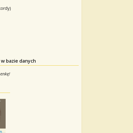
kordy)
 w bazie danych
senkę!
The Great Tenor