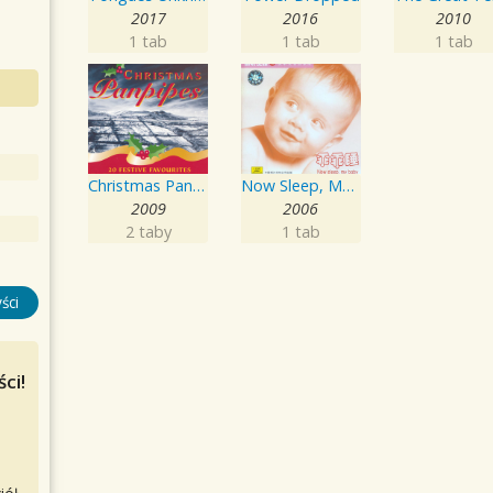
2017
2016
2010
1 tab
1 tab
1 tab
Christmas Panpipes
Now Sleep, My Baby
2009
2006
2 taby
1 tab
ści
ci!