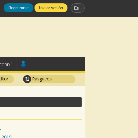
Registrarse
Iniciar sesión
Es
SCORD
+
ditor
Rasgueos
H
:
2019