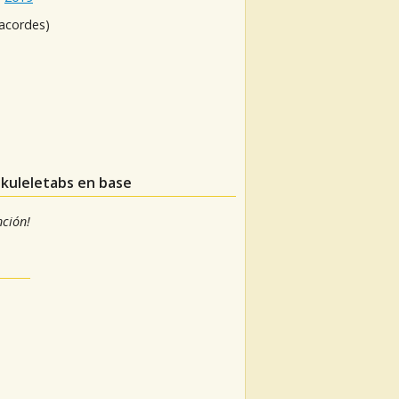
 acordes)
ukuleletabs en base
nción!