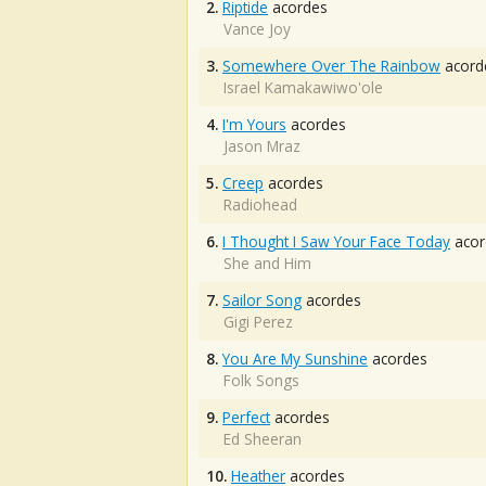
2.
Riptide
acordes
Vance Joy
3.
Somewhere Over The Rainbow
acord
Israel Kamakawiwo'ole
4.
I'm Yours
acordes
Jason Mraz
5.
Creep
acordes
Radiohead
6.
I Thought I Saw Your Face Today
acor
She and Him
7.
Sailor Song
acordes
Gigi Perez
8.
You Are My Sunshine
acordes
Folk Songs
9.
Perfect
acordes
Ed Sheeran
10.
Heather
acordes