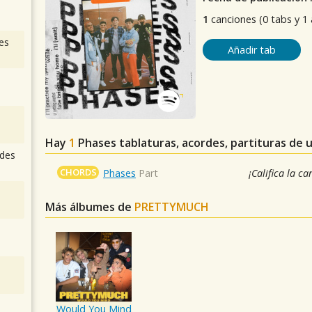
1
canciones (0 tabs y 1
es
Añadir tab
Hay
1
Phases
tablaturas, acordes, partituras de 
des
CHORDS
Phases
Part
¡Califica la ca
Más álbumes de
PRETTYMUCH
Would You Mind