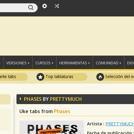
+
VERSIONES +
CURSOS +
HERRAMIENTAS +
COMUNIDAD +
DI
ante tabs
Top tablaturas
Selección del e
PHASES
BY
PRETTYMUCH
Uke tabs from
Phases
Artista :
PRETTYMUC
Fecha de publicación 