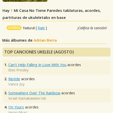
Hay
1
Mi Casa No Tiene Paredes
tablaturas, acordes,
partituras de ukuleletabs en base
CHORDS
Natural
[
Rate
]
¡Califica la canción!
Más álbumes de
Adrían Berra
TOP CANCIONES UKELELE (AGOSTO)
1.
Can't Help Falling In Love With You
acordes
Elvis Presley
2.
Riptide
acordes
Vance Joy
3.
Somewhere Over The Rainbow
acordes
Israel Kamakawiwo'ole
4.
I'm Yours
acordes
Jason Mraz