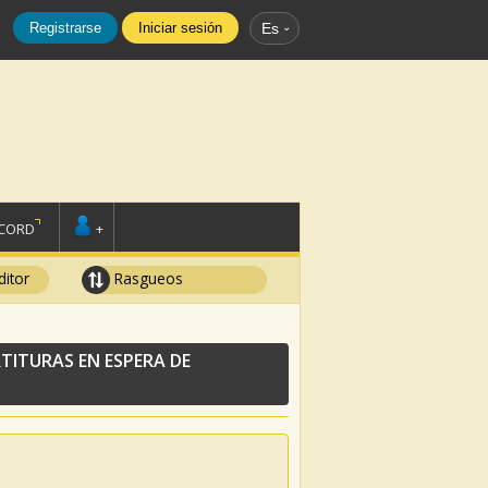
Registrarse
Iniciar sesión
Es
SCORD
+
ditor
Rasgueos
TITURAS EN ESPERA DE