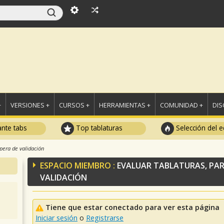
+
VERSIONES +
CURSOS +
HERRAMIENTAS +
COMUNIDAD +
DI
ante tabs
Top tablaturas
Selección del e
spera de validación
ESPACIO MIEMBRO :
EVALUAR TABLATURAS, PAR
VALIDACIÓN
Tiene que estar conectado para ver esta página
Iniciar sesión
o
Registrarse