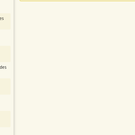
es
des