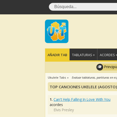
AÑADIR TAB
TABLATURAS +
ACORDES 
Principi
Ukulele Tabs
Evaluar tablaturas, partituras en e
TOP CANCIONES UKELELE (AGOSTO)
1.
Can't Help Falling In Love With You
acordes
Elvis Presley