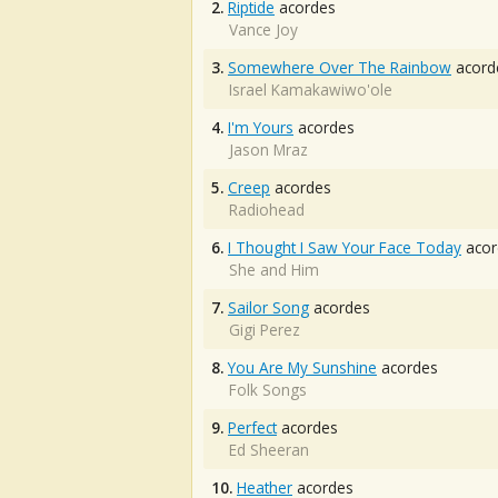
2.
Riptide
acordes
Vance Joy
3.
Somewhere Over The Rainbow
acord
Israel Kamakawiwo'ole
4.
I'm Yours
acordes
Jason Mraz
5.
Creep
acordes
Radiohead
6.
I Thought I Saw Your Face Today
acor
She and Him
7.
Sailor Song
acordes
Gigi Perez
8.
You Are My Sunshine
acordes
Folk Songs
9.
Perfect
acordes
Ed Sheeran
10.
Heather
acordes