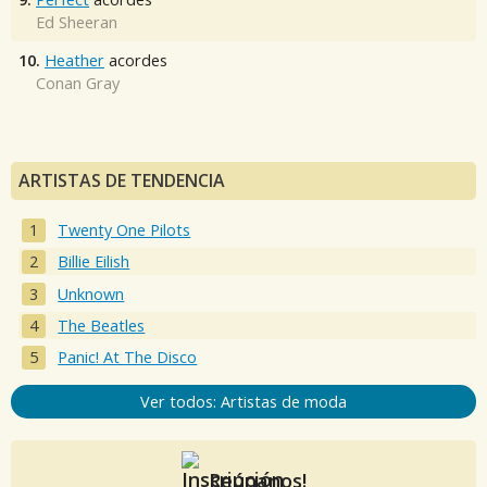
Ed Sheeran
10.
Heather
acordes
Conan Gray
ARTISTAS DE TENDENCIA
Twenty One Pilots
Billie Eilish
Unknown
The Beatles
Panic! At The Disco
Ver todos: Artistas de moda
Reúnanos!