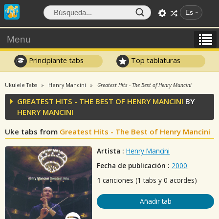
Es
Menu
Principiante tabs
Top tablaturas
Ukulele Tabs
Henry Mancini
Greatest Hits - The Best of Henry Mancini
GREATEST HITS - THE BEST OF HENRY MANCINI
BY
HENRY MANCINI
Uke tabs from
Greatest Hits - The Best of Henry Mancini
Artista :
Henry Mancini
Fecha de publicación :
2000
1
canciones (1 tabs y 0 acordes)
Añadir tab