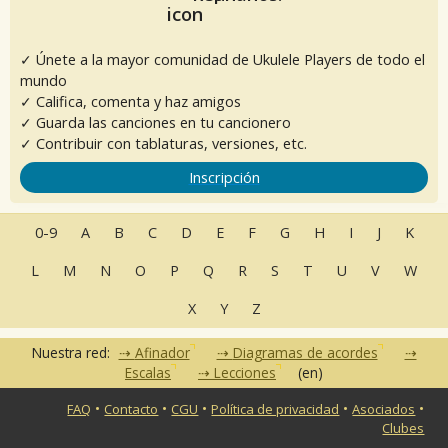
✓ Únete a la mayor comunidad de Ukulele Players de todo el
mundo
✓ Califica, comenta y haz amigos
✓ Guarda las canciones en tu cancionero
✓ Contribuir con tablaturas, versiones, etc.
Inscripción
0-9
A
B
C
D
E
F
G
H
I
J
K
L
M
N
O
P
Q
R
S
T
U
V
W
X
Y
Z
Nuestra red:
Afinador
Diagramas de acordes
Escalas
Lecciones
(en)
•
•
•
•
•
FAQ
Contacto
CGU
Política de privacidad
Asociados
Clubes