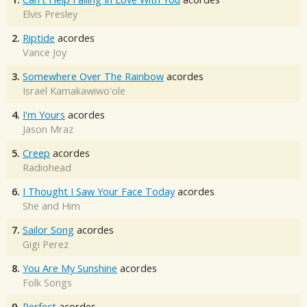
Elvis Presley
2.
Riptide
acordes
Vance Joy
3.
Somewhere Over The Rainbow
acordes
Israel Kamakawiwo'ole
4.
I'm Yours
acordes
Jason Mraz
5.
Creep
acordes
Radiohead
6.
I Thought I Saw Your Face Today
acordes
She and Him
7.
Sailor Song
acordes
Gigi Perez
8.
You Are My Sunshine
acordes
Folk Songs
9.
Perfect
acordes