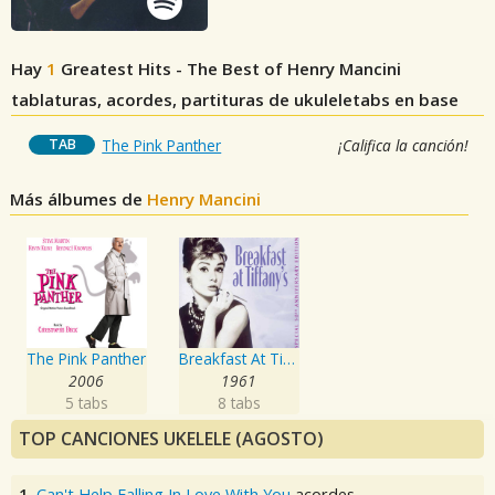
Hay
1
Greatest Hits - The Best of Henry Mancini
tablaturas, acordes, partituras de ukuleletabs en base
TAB
The Pink Panther
¡Califica la canción!
Más álbumes de
Henry Mancini
The Pink Panther
Breakfast At Tiffany's
2006
1961
5 tabs
8 tabs
TOP CANCIONES UKELELE (AGOSTO)
1.
Can't Help Falling In Love With You
acordes