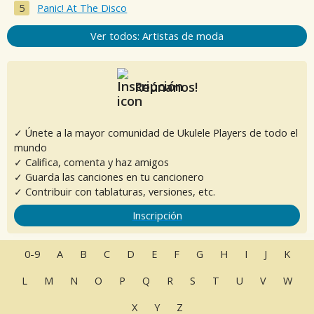
Panic! At The Disco
Ver todos: Artistas de moda
Reúnanos!
✓ Únete a la mayor comunidad de Ukulele Players de todo el
mundo
✓ Califica, comenta y haz amigos
✓ Guarda las canciones en tu cancionero
✓ Contribuir con tablaturas, versiones, etc.
Inscripción
0-9
A
B
C
D
E
F
G
H
I
J
K
L
M
N
O
P
Q
R
S
T
U
V
W
X
Y
Z