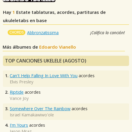
Hay
1
Estate
tablaturas, acordes, partituras de
ukuleletabs en base
CHORDS
Abbronzatissima
¡Califica la canción!
Más álbumes de
Edoardo Vianello
TOP CANCIONES UKELELE (AGOSTO)
1.
Can't Help Falling In Love With You
acordes
Elvis Presley
2.
Riptide
acordes
Vance Joy
3.
Somewhere Over The Rainbow
acordes
Israel Kamakawiwo'ole
4.
I'm Yours
acordes
Jason Mraz