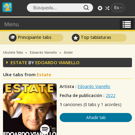
Es
Menu
Principiante tabs
Top tablaturas
Ukulele Tabs
Edoardo Vianello
Estate
ESTATE
BY
EDOARDO VIANELLO
Uke tabs from
Estate
Artista :
Edoardo Vianello
Fecha de publicación :
2022
1
canciones (0 tabs y 1 acordes)
Añadir tab