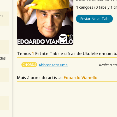
1
canções (0 tabs y 1 ci
es
Enviar Nova Tab
Temos
1
Estate
Tabs e cifras de Ukulele em um 
des
CHORDS
Abbronzatissima
Avalie a c
Mais álbuns do artista:
Edoardo Vianello