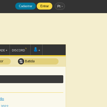
Cadastrar
Entrar
Pt
DE +
DISCORD
+
tor
Batida
llo
2022