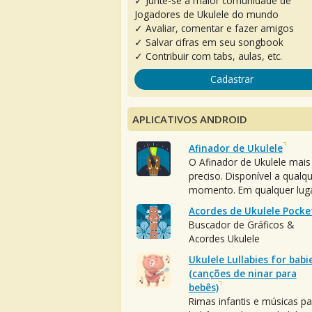
✓ Junte-se à maior comunidade de
Jogadores de Ukulele do mundo
✓ Avaliar, comentar e fazer amigos
✓ Salvar cifras em seu songbook
✓ Contribuir com tabs, aulas, etc.
Cadastrar
APLICATIVOS ANDROID
Afinador de Ukulele
O Afinador de Ukulele mais
preciso. Disponível a qualq
momento. Em qualquer luga
Acordes de Ukulele Pocke
Buscador de Gráficos &
Acordes Ukulele
Ukulele Lullabies for babi
(canções de ninar para
bebês)
Rimas infantis e músicas pa