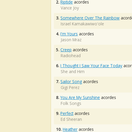
2.
Riptide
acordes
Vance Joy
3.
Somewhere Over The Rainbow
acord
Israel Kamakawiwo'ole
4.
I'm Yours
acordes
Jason Mraz
5.
Creep
acordes
Radiohead
6.
I Thought I Saw Your Face Today
acor
She and Him
7.
Sailor Song
acordes
Gigi Perez
8.
You Are My Sunshine
acordes
Folk Songs
9.
Perfect
acordes
Ed Sheeran
10.
Heather
acordes