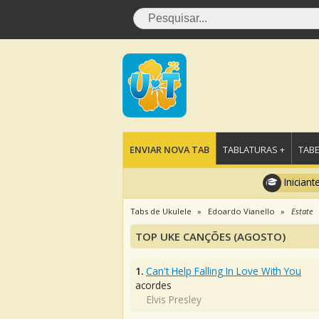
ENVIAR NOVA TAB
TABLATURAS +
TABE
Iniciant
Tabs de Ukulele
Edoardo Vianello
Estate
TOP UKE CANÇÕES (AGOSTO)
1.
Can't Help Falling In Love With You
acordes
Elvis Presley