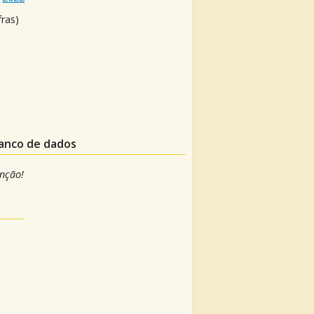
fras)
banco de dados
anção!