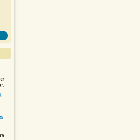
uer
r.
t
es
ra