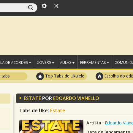
LA DE ACORDES +
COVERS +
AULAS +
FERRAMENTAS +
COMUNIDA
e tabs
Top Tabs de Ukulele
Escolha do edi
ESTATE
POR
EDOARDO VIANELLO
Tabs de Uke:
Estate
Artista :
Edoardo Viane
Data de lançamento :