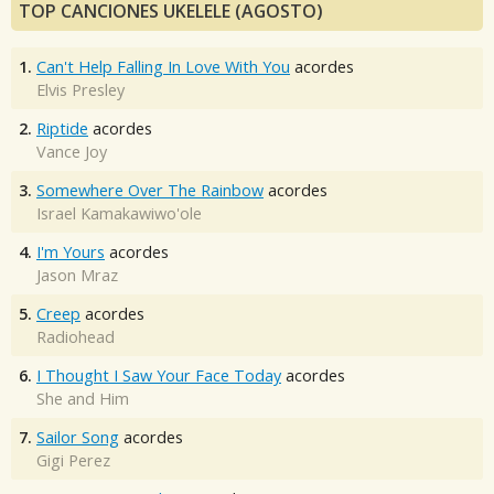
TOP CANCIONES UKELELE (AGOSTO)
1.
Can't Help Falling In Love With You
acordes
Elvis Presley
2.
Riptide
acordes
Vance Joy
3.
Somewhere Over The Rainbow
acordes
Israel Kamakawiwo'ole
4.
I'm Yours
acordes
Jason Mraz
5.
Creep
acordes
Radiohead
6.
I Thought I Saw Your Face Today
acordes
She and Him
7.
Sailor Song
acordes
Gigi Perez