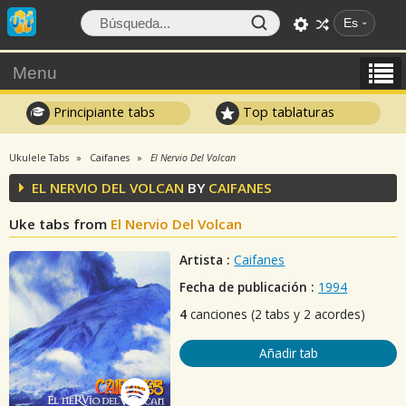
Es
Menu
Principiante tabs
Top tablaturas
Ukulele Tabs
Caifanes
El Nervio Del Volcan
EL NERVIO DEL VOLCAN
BY
CAIFANES
Uke tabs from
El Nervio Del Volcan
Artista :
Caifanes
Fecha de publicación :
1994
4
canciones (2 tabs y 2 acordes)
Añadir tab