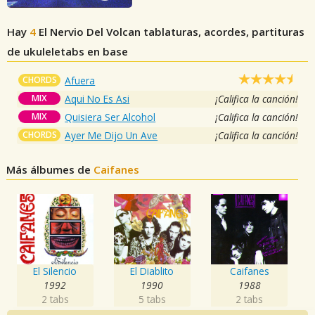
Hay
4
El Nervio Del Volcan
tablaturas, acordes, partituras
de ukuleletabs en base
CHORDS
Afuera
MIX
Aqui No Es Asi
¡Califica la canción!
MIX
Quisiera Ser Alcohol
¡Califica la canción!
CHORDS
Ayer Me Dijo Un Ave
¡Califica la canción!
Más álbumes de
Caifanes
El Silencio
El Diablito
Caifanes
1992
1990
1988
2 tabs
5 tabs
2 tabs