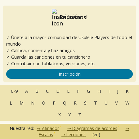
Reúnanos!
✓ Únete a la mayor comunidad de Ukulele Players de todo el
mundo
✓ Califica, comenta y haz amigos
✓ Guarda las canciones en tu cancionero
✓ Contribuir con tablaturas, versiones, etc.
Inscripción
0-9
A
B
C
D
E
F
G
H
I
J
K
L
M
N
O
P
Q
R
S
T
U
V
W
X
Y
Z
Nuestra red:
Afinador
Diagramas de acordes
Escalas
Lecciones
(en)