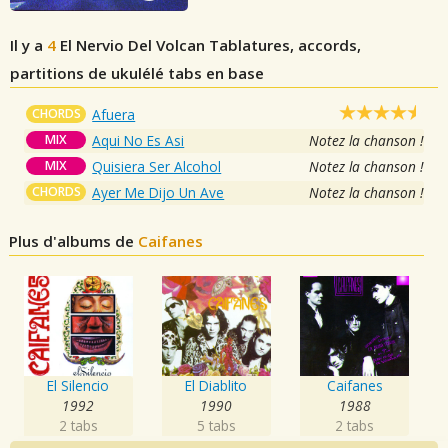
Il y a
4
El Nervio Del Volcan
Tablatures, accords,
partitions de ukulélé tabs en base
CHORDS
Afuera
MIX
Aqui No Es Asi
Notez la chanson !
MIX
Quisiera Ser Alcohol
Notez la chanson !
CHORDS
Ayer Me Dijo Un Ave
Notez la chanson !
Plus d'albums de
Caifanes
El Silencio
El Diablito
Caifanes
1992
1990
1988
2 tabs
5 tabs
2 tabs