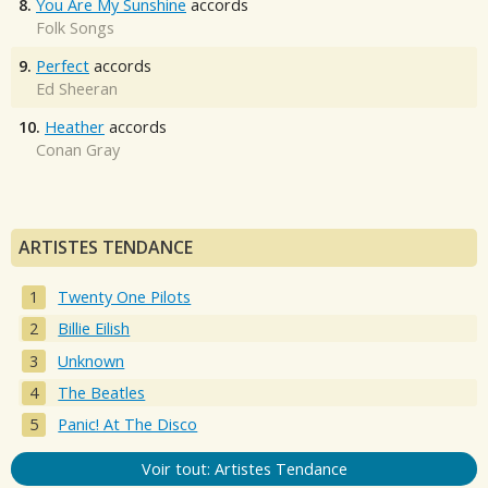
8.
You Are My Sunshine
accords
Folk Songs
9.
Perfect
accords
Ed Sheeran
10.
Heather
accords
Conan Gray
ARTISTES TENDANCE
Twenty One Pilots
Billie Eilish
Unknown
The Beatles
Panic! At The Disco
Voir tout: Artistes Tendance