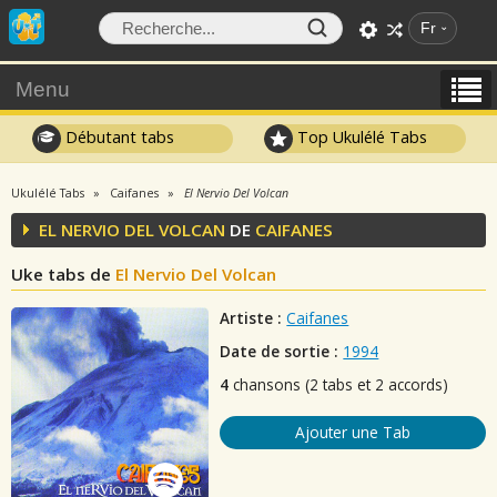
Fr
Menu
Débutant tabs
Top Ukulélé Tabs
Ukulélé Tabs
Caifanes
El Nervio Del Volcan
EL NERVIO DEL VOLCAN
DE
CAIFANES
Uke tabs de
El Nervio Del Volcan
Artiste :
Caifanes
Date de sortie :
1994
4
chansons (2 tabs et 2 accords)
Ajouter une Tab