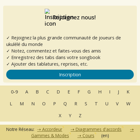
Rejoignez nous!
✓ Rejoignez la plus grande communauté de joueurs de
ukulélé du monde
✓ Notez, commentez et faites-vous des amis
✓ Enregistrez des tabs dans votre songbook
✓ Ajouter des tablatures, reprises, etc.
Inscription
0-9
A
B
C
D
E
F
G
H
I
J
K
L
M
N
O
P
Q
R
S
T
U
V
W
X
Y
Z
Notre Réseau:
Accordeur
Diagrammes d'accords
Gammes & Modes
Cours
(en)