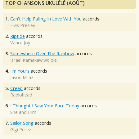
TOP CHANSONS UKULÉLÉ (AOÛT)
1.
Can't Help Falling In Love With You
accords
Elvis Presley
2.
Riptide
accords
Vance Joy
3.
Somewhere Over The Rainbow
accords
Israel Kamakawiwo'ole
4.
I'm Yours
accords
Jason Mraz
5.
Creep
accords
Radiohead
6.
I Thought I Saw Your Face Today
accords
She and Him
7.
Sailor Song
accords
Gigi Perez