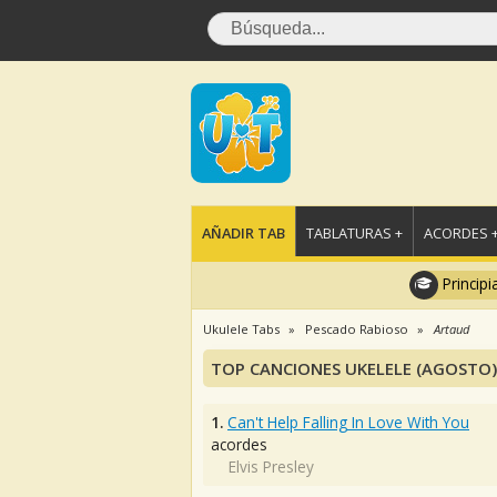
AÑADIR TAB
TABLATURAS +
ACORDES 
Principi
Ukulele Tabs
Pescado Rabioso
Artaud
TOP CANCIONES UKELELE (AGOSTO)
1.
Can't Help Falling In Love With You
acordes
Elvis Presley