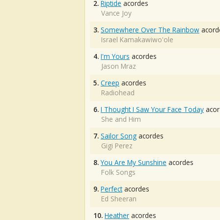
2.
Riptide
acordes
Vance Joy
3.
Somewhere Over The Rainbow
acord
Israel Kamakawiwo'ole
4.
I'm Yours
acordes
Jason Mraz
5.
Creep
acordes
Radiohead
6.
I Thought I Saw Your Face Today
acor
She and Him
7.
Sailor Song
acordes
Gigi Perez
8.
You Are My Sunshine
acordes
Folk Songs
9.
Perfect
acordes
Ed Sheeran
10.
Heather
acordes