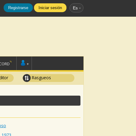
Registrarse
Iniciar sesión
Es
SCORD
+
ditor
Rasgueos
oso
:
1973