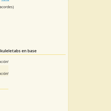
 acordes)
ukuleletabs en base
nción!
nción!