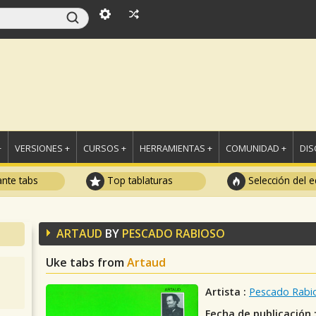
+
VERSIONES +
CURSOS +
HERRAMIENTAS +
COMUNIDAD +
DI
ante tabs
Top tablaturas
Selección del e
ARTAUD
BY
PESCADO RABIOSO
Uke tabs from
Artaud
Artista :
Pescado Rabi
Fecha de publicación 