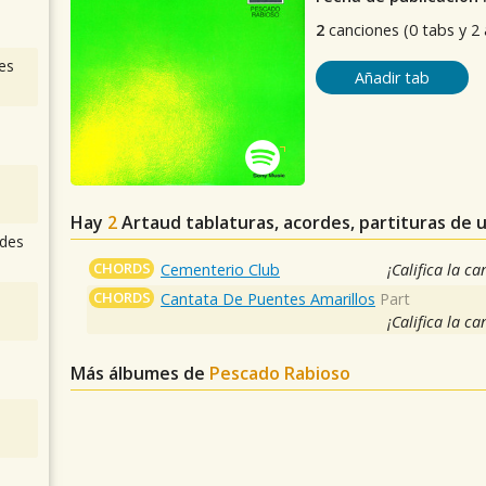
2
canciones (0 tabs y 2
es
Añadir tab
Hay
2
Artaud
tablaturas, acordes, partituras de 
des
CHORDS
Cementerio Club
¡Califica la ca
CHORDS
Cantata De Puentes Amarillos
Part
¡Califica la ca
Más álbumes de
Pescado Rabioso