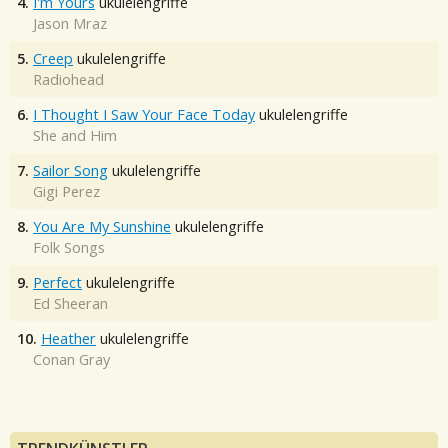
4.
I'm Yours
ukulelengriffe
Jason Mraz
5.
Creep
ukulelengriffe
Radiohead
6.
I Thought I Saw Your Face Today
ukulelengriffe
She and Him
7.
Sailor Song
ukulelengriffe
Gigi Perez
8.
You Are My Sunshine
ukulelengriffe
Folk Songs
9.
Perfect
ukulelengriffe
Ed Sheeran
10.
Heather
ukulelengriffe
Conan Gray