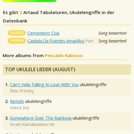
Es gibt
2
Artaud
Tabulaturen, Ukulelengriffe in der
Datenbank
CHORDS
Cementerio Club
Song bewerten!
CHORDS
Cantata De Puentes Amarillos
Part
Song bewerten!
More albums from
Pescado Rabioso
TOP UKULELE LIEDER (AUGUST)
1.
Can't Help Falling In Love With You
ukulelengriffe
Elvis Presley
2.
Riptide
ukulelengriffe
Vance Joy
3.
Somewhere Over The Rainbow
ukulelengriffe
Israel Kamakawiwo'ole