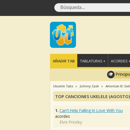
AÑADIR TAB
TABLATURAS +
ACORDES 
Principi
Ukulele Tabs
Johnny Cash
American III: Sol
TOP CANCIONES UKELELE (AGOSTO)
1.
Can't Help Falling In Love With You
acordes
Elvis Presley