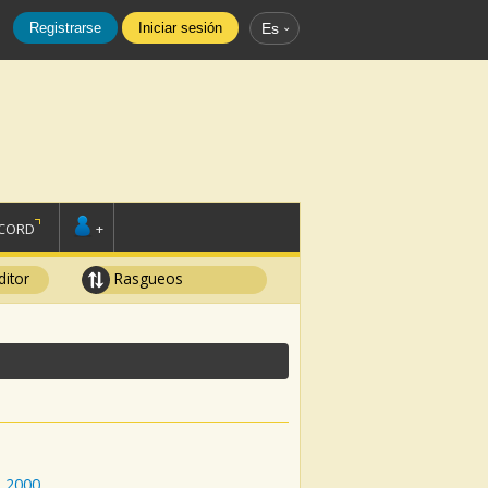
Registrarse
Iniciar sesión
Es
SCORD
+
ditor
Rasgueos
:
2000