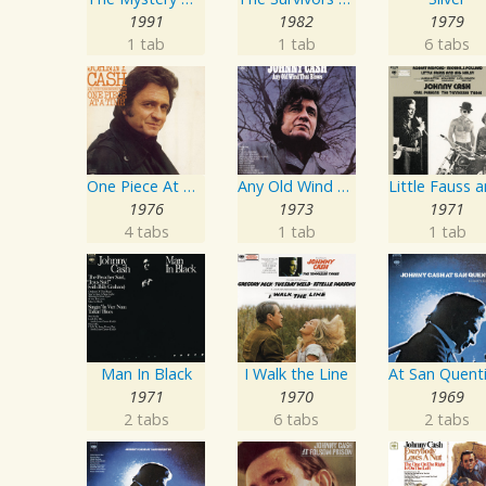
1991
1982
1979
1 tab
1 tab
6 tabs
One Piece At A Time
Any Old Wind That Blows
1976
1973
1971
4 tabs
1 tab
1 tab
Man In Black
I Walk the Line
1971
1970
1969
2 tabs
6 tabs
2 tabs