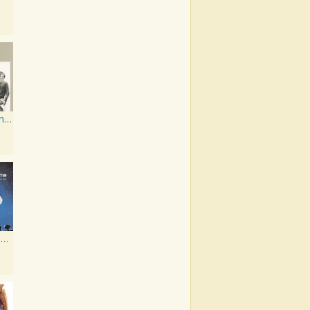
Little Fauss and Big Halsy
At San Quentin (Legacy Edition)