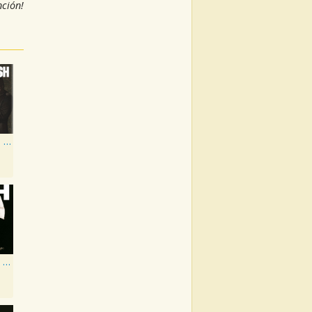
nción!
The Greatest: Duets
American V: A Hundred Highways