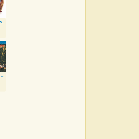
Everybody Loves A Nut
Songs Of Our Soil