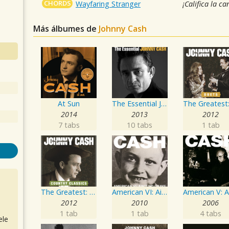
CHORDS
Wayfaring Stranger
¡Califica la ca
Más álbumes de
Johnny Cash
At Sun
The Essential Johnny Cash
2014
2013
2012
7 tabs
10 tabs
1 tab
The Greatest: Country Songs
American VI: Ain't No Grave
2012
2010
2006
1 tab
1 tab
4 tabs
ele