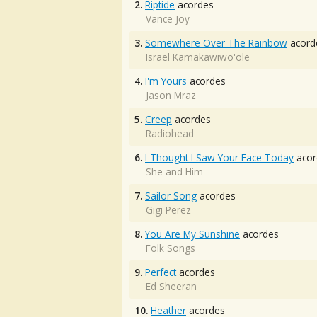
2.
Riptide
acordes
Vance Joy
3.
Somewhere Over The Rainbow
acord
Israel Kamakawiwo'ole
4.
I'm Yours
acordes
Jason Mraz
5.
Creep
acordes
Radiohead
6.
I Thought I Saw Your Face Today
acor
She and Him
7.
Sailor Song
acordes
Gigi Perez
8.
You Are My Sunshine
acordes
Folk Songs
9.
Perfect
acordes
Ed Sheeran
10.
Heather
acordes