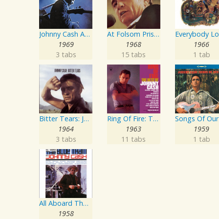
Johnny Cash At San Quentin
At Folsom Prison
1969
1968
1966
3 tabs
15 tabs
1 tab
Bitter Tears: Johnny Cash Sings Ballads Of The American Indian
Ring Of Fire: The Best Of Johnny Cash
1964
1963
1959
3 tabs
11 tabs
1 tab
All Aboard The Blue Train
1958