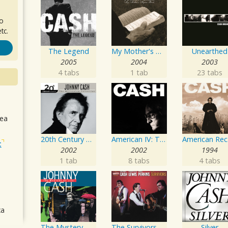
ro
tc.
The Legend
My Mother's Hymn Book
Unearthed
2005
2004
2003
4 tabs
1 tab
23 tabs
sea
20th Century Masters: The Millennium Collection: Best of Johnny Cash
American IV: The Man Comes Around
A
t
2002
2002
1994
1 tab
8 tabs
4 tabs
ca
The Mystery Of Life
The Survivors Live
Silver