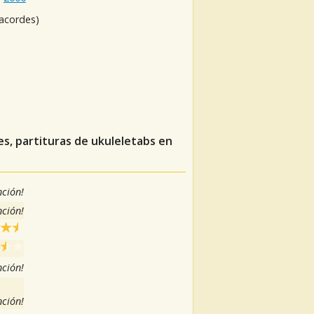
 acordes)
es, partituras de ukuleletabs en
nción!
nción!
nción!
nción!