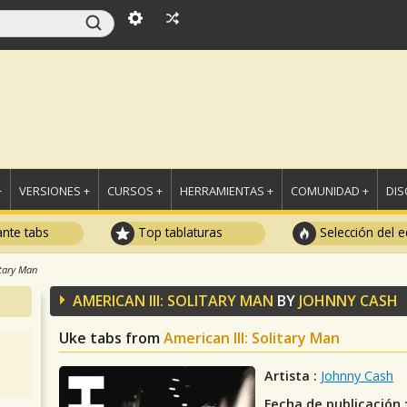
+
VERSIONES +
CURSOS +
HERRAMIENTAS +
COMUNIDAD +
DI
ante tabs
Top tablaturas
Selección del e
itary Man
AMERICAN III: SOLITARY MAN
BY
JOHNNY CASH
Uke tabs from
American III: Solitary Man
Artista :
Johnny Cash
Fecha de publicación 