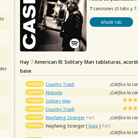
7
canciones (0 tabs y 7
es
Añadir tab
Hay
7
American III: Solitary Man
tablaturas, acord
des
base
CHORDS
Country Trash
¡Califica la ca
CHORDS
Nobody
¡Califica la ca
CHORDS
Solitary Man
CHORDS
Country Trash
CHORDS
Wayfaring Stranger
Part
¡Califica la ca
CHORDS
Wayfaring Stranger
[
Rate
]
Part
¡Califica la ca