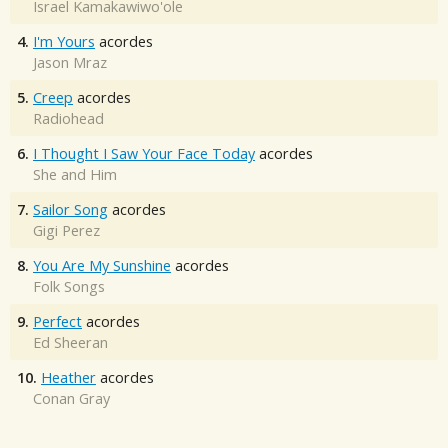
Israel Kamakawiwo'ole
4.
I'm Yours
acordes
Jason Mraz
5.
Creep
acordes
Radiohead
6.
I Thought I Saw Your Face Today
acordes
She and Him
7.
Sailor Song
acordes
Gigi Perez
8.
You Are My Sunshine
acordes
Folk Songs
9.
Perfect
acordes
Ed Sheeran
10.
Heather
acordes
Conan Gray