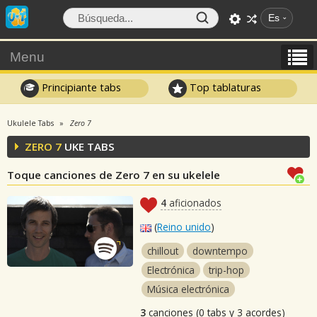
Es
Menu
Principiante tabs
Top tablaturas
Ukulele Tabs
Zero 7
ZERO 7
UKE TABS
Toque canciones de Zero 7 en su ukelele
4
aficionados
(
Reino unido
)
chillout
downtempo
Electrónica
trip-hop
Música electrónica
3
canciones (0 tabs y 3 acordes)