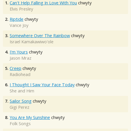
1.
Can't Help Falling In Love With You
chwyty
Elvis Presley
2.
Riptide
chwyty
Vance Joy
3.
Somewhere Over The Rainbow
chwyty
Israel Kamakawiwo'ole
4.
I'm Yours
chwyty
Jason Mraz
5.
Creep
chwyty
Radiohead
6.
I Thought I Saw Your Face Today
chwyty
She and Him
7.
Sailor Song
chwyty
Gigi Perez
8.
You Are My Sunshine
chwyty
Folk Songs