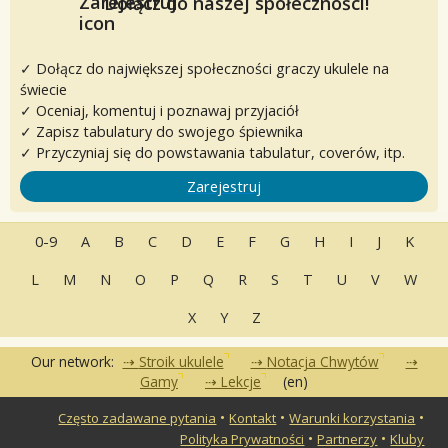
Dołącz do naszej społeczności!
✓ Dołącz do największej społeczności graczy ukulele na
świecie
✓ Oceniaj, komentuj i poznawaj przyjaciół
✓ Zapisz tabulatury do swojego śpiewnika
✓ Przyczyniaj się do powstawania tabulatur, coverów, itp.
Zarejestruj
0-9
A
B
C
D
E
F
G
H
I
J
K
L
M
N
O
P
Q
R
S
T
U
V
W
X
Y
Z
Our network:
Stroik ukulele
Notacja Chwytów
Gamy
Lekcje
(en)
•
•
•
Często zadawane pytania
Kontakt
Warunki korzystania
•
•
Polityka Prywatności
Partnerzy
Kluby