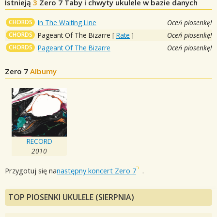
Istnieją
3
Zero 7
Taby i chwyty ukulele w bazie danych
CHORDS
In The Waiting Line
Oceń piosenkę!
CHORDS
Pageant Of The Bizarre
[
Rate
]
Oceń piosenkę!
CHORDS
Pageant Of The Bizarre
Oceń piosenkę!
Zero 7
Albumy
RECORD
2010
Przygotuj się na
następny koncert Zero 7
.
TOP PIOSENKI UKULELE (SIERPNIA)