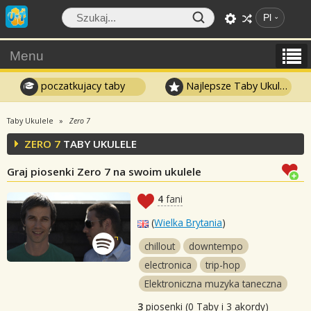
Pl
Menu
poczatkujacy taby
Najlepsze Taby Ukulele
Taby Ukulele
Zero 7
ZERO 7
TABY UKULELE
Graj piosenki Zero 7 na swoim ukulele
4
fani
(
Wielka Brytania
)
chillout
downtempo
electronica
trip-hop
Elektroniczna muzyka taneczna
3
piosenki (0 Taby i 3 akordy)