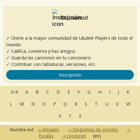
Reúnanos!
✓ Únete a la mayor comunidad de Ukulele Players de todo el
mundo
✓ Califica, comenta y haz amigos
✓ Guarda las canciones en tu cancionero
✓ Contribuir con tablaturas, versiones, etc.
Inscripción
0-9
A
B
C
D
E
F
G
H
I
J
K
L
M
N
O
P
Q
R
S
T
U
V
W
X
Y
Z
Nuestra red:
Afinador
Diagramas de acordes
Escalas
Lecciones
(en)