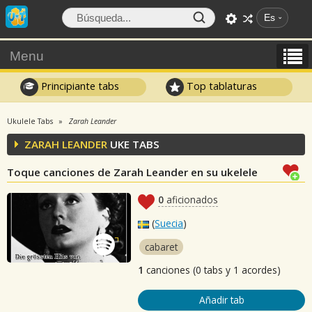
Es
Menu
Principiante tabs
Top tablaturas
Ukulele Tabs
Zarah Leander
ZARAH LEANDER
UKE TABS
Toque canciones de Zarah Leander en su ukelele
0
aficionados
(
Suecia
)
cabaret
1
canciones (0 tabs y 1 acordes)
Añadir tab