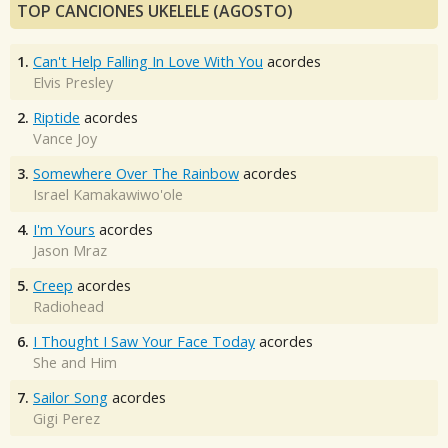
TOP CANCIONES UKELELE (AGOSTO)
1.
Can't Help Falling In Love With You
acordes
Elvis Presley
2.
Riptide
acordes
Vance Joy
3.
Somewhere Over The Rainbow
acordes
Israel Kamakawiwo'ole
4.
I'm Yours
acordes
Jason Mraz
5.
Creep
acordes
Radiohead
6.
I Thought I Saw Your Face Today
acordes
She and Him
7.
Sailor Song
acordes
Gigi Perez