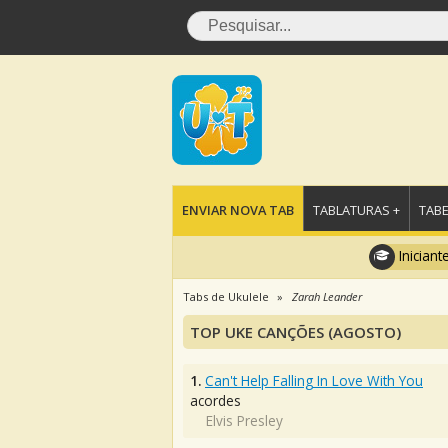
ENVIAR NOVA TAB
TABLATURAS +
TABE
Iniciant
Tabs de Ukulele
Zarah Leander
TOP UKE CANÇÕES (AGOSTO)
1.
Can't Help Falling In Love With You
acordes
Elvis Presley