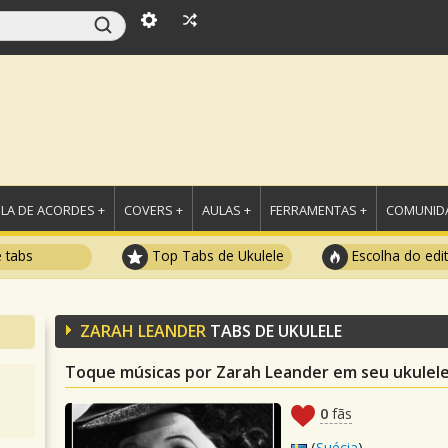
LA DE ACORDES +
COVERS +
AULAS +
FERRAMENTAS +
COMUNIDA
e tabs
Top Tabs de Ukulele
Escolha do edi
ZARAH LEANDER
TABS DE UKULELE
Toque músicas por Zarah Leander em seu ukulel
0
fãs
(
Suécia
)