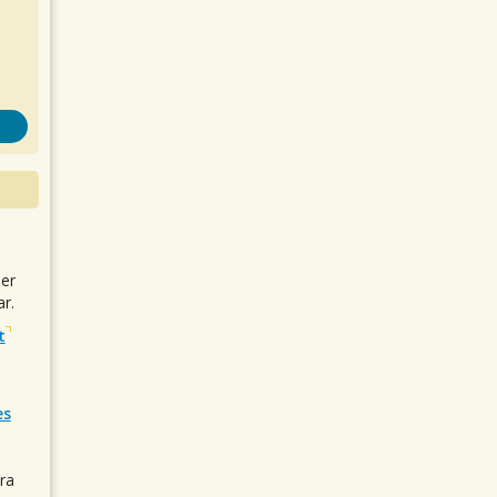
uer
r.
t
es
ra