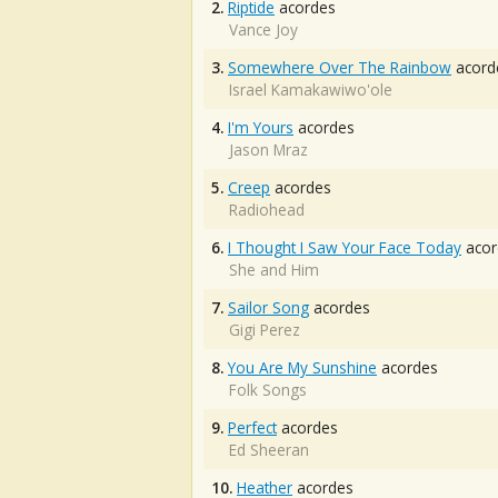
2.
Riptide
acordes
Vance Joy
3.
Somewhere Over The Rainbow
acord
Israel Kamakawiwo'ole
4.
I'm Yours
acordes
Jason Mraz
5.
Creep
acordes
Radiohead
6.
I Thought I Saw Your Face Today
acor
She and Him
7.
Sailor Song
acordes
Gigi Perez
8.
You Are My Sunshine
acordes
Folk Songs
9.
Perfect
acordes
Ed Sheeran
10.
Heather
acordes