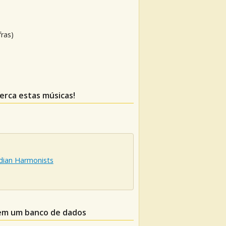
fras)
perca estas músicas!
ian Harmonists
 em um banco de dados