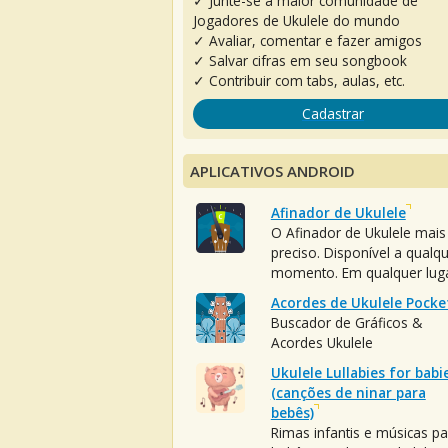
✓ Junte-se à maior comunidade de
Jogadores de Ukulele do mundo
✓ Avaliar, comentar e fazer amigos
✓ Salvar cifras em seu songbook
✓ Contribuir com tabs, aulas, etc.
Cadastrar
APLICATIVOS ANDROID
Afinador de Ukulele
O Afinador de Ukulele mais
preciso. Disponível a qualq
momento. Em qualquer luga
Acordes de Ukulele Pocke
Buscador de Gráficos &
Acordes Ukulele
Ukulele Lullabies for babi
(canções de ninar para
bebês)
Rimas infantis e músicas pa