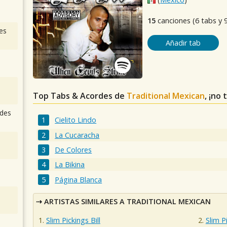
15
canciones (6 tabs y 
es
Añadir tab
Top Tabs & Acordes de
Traditional Mexican
, ¡no
des
Cielito Lindo
La Cucaracha
De Colores
La Bikina
Página Blanca
ARTISTAS SIMILARES A TRADITIONAL MEXICAN
Slim Pickings Bill
Slim Pi