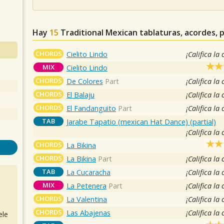
Hay
15
Traditional Mexican
tablaturas, acordes, 
CHORDS
Cielito Lindo
¡Califica la
MIX
Cielito Lindo
CHORDS
De Colores
Part
¡Califica la
CHORDS
El Balaju
¡Califica la
CHORDS
El Fandanguito
Part
¡Califica la
TAB
Jarabe Tapatio (mexican Hat Dance) (partial)
¡Califica la
CHORDS
La Bikina
CHORDS
La Bikina
Part
¡Califica la
TAB
La Cucaracha
¡Califica la
MIX
La Petenera
Part
¡Califica la
CHORDS
La Valentina
¡Califica la
CHORDS
Las Abajenas
¡Califica la
ele