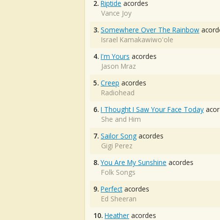
2.
Riptide
acordes
Vance Joy
3.
Somewhere Over The Rainbow
acord
Israel Kamakawiwo'ole
4.
I'm Yours
acordes
Jason Mraz
5.
Creep
acordes
Radiohead
6.
I Thought I Saw Your Face Today
acor
She and Him
7.
Sailor Song
acordes
Gigi Perez
8.
You Are My Sunshine
acordes
Folk Songs
9.
Perfect
acordes
Ed Sheeran
10.
Heather
acordes