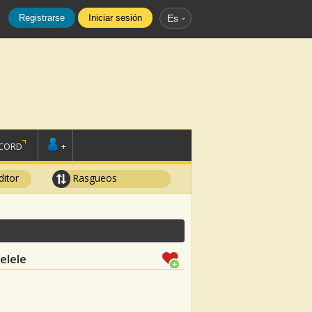
Registrarse
Iniciar sesión
Es
SCORD
+
ditor
Rasgueos
elele