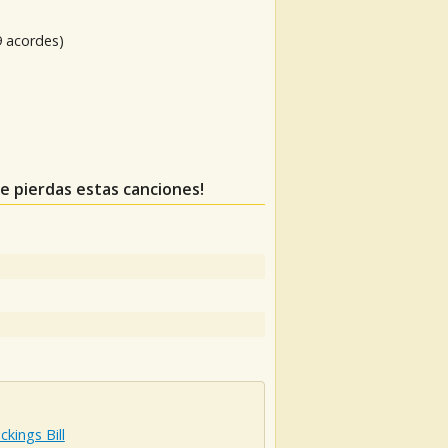
9 acordes)
 te pierdas estas canciones!
ckings Bill