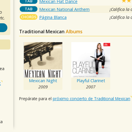
TAB
Mexican Hat Dance
TAB
Mexican National Anthem
¡Califica la
ro
CHORDS
Página Blanca
¡Califica la
tc.
Traditional Mexican
Albums
sea
Mexican Night
Playful Clarinet
t
2009
2007
Prepárate para el
próximo concierto de Traditional Mexican
ca