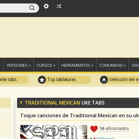
+
VERSIONES +
CURSOS +
HERRAMIENTAS +
COMUNIDAD +
DI
ante tabs
Top tablaturas
Selección del e
TRADITIONAL MEXICAN
UKE TABS
Toque canciones de Traditional Mexican en su uk
16
aficionados
(
México
)