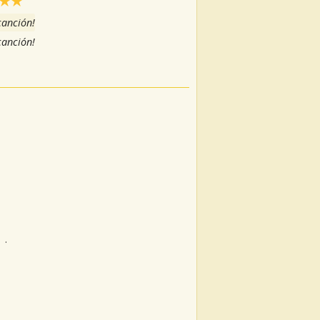
 canción!
 canción!
.