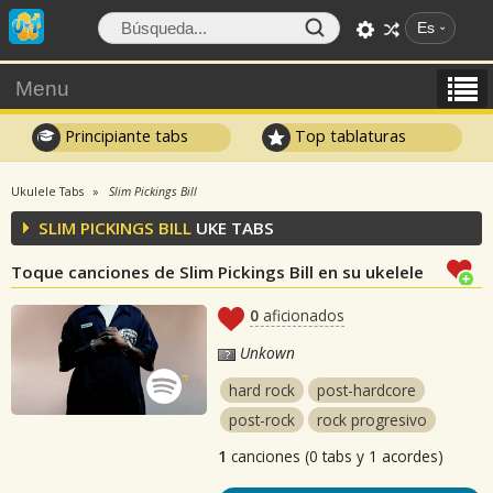
Es
Menu
Principiante tabs
Top tablaturas
Ukulele Tabs
Slim Pickings Bill
SLIM PICKINGS BILL
UKE TABS
Toque canciones de Slim Pickings Bill en su ukelele
0
aficionados
Unkown
hard rock
post-hardcore
post-rock
rock progresivo
1
canciones (0 tabs y 1 acordes)