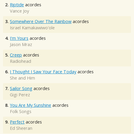
2.
Riptide
acordes
Vance Joy
3.
Somewhere Over The Rainbow
acordes
Israel Kamakawiwo'ole
4.
I'm Yours
acordes
Jason Mraz
5.
Creep
acordes
Radiohead
6.
I Thought I Saw Your Face Today
acordes
She and Him
7.
Sailor Song
acordes
Gigi Perez
8.
You Are My Sunshine
acordes
Folk Songs
9.
Perfect
acordes
Ed Sheeran