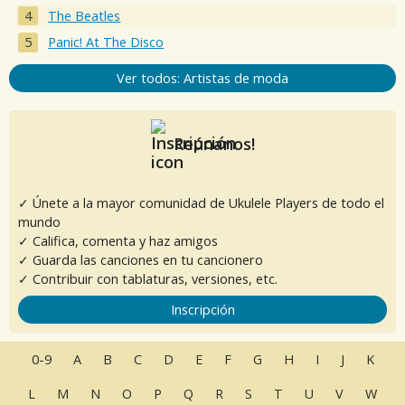
The Beatles
Panic! At The Disco
Ver todos: Artistas de moda
Reúnanos!
✓ Únete a la mayor comunidad de Ukulele Players de todo el
mundo
✓ Califica, comenta y haz amigos
✓ Guarda las canciones en tu cancionero
✓ Contribuir con tablaturas, versiones, etc.
Inscripción
0-9
A
B
C
D
E
F
G
H
I
J
K
L
M
N
O
P
Q
R
S
T
U
V
W