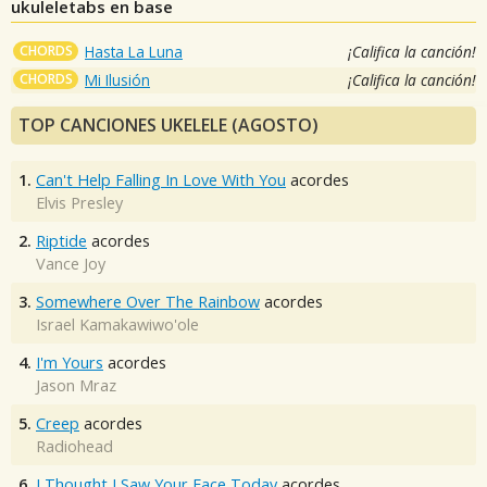
ukuleletabs en base
CHORDS
Hasta La Luna
¡Califica la canción!
CHORDS
Mi Ilusión
¡Califica la canción!
TOP CANCIONES UKELELE (AGOSTO)
1.
Can't Help Falling In Love With You
acordes
Elvis Presley
2.
Riptide
acordes
Vance Joy
3.
Somewhere Over The Rainbow
acordes
Israel Kamakawiwo'ole
4.
I'm Yours
acordes
Jason Mraz
5.
Creep
acordes
Radiohead
6.
I Thought I Saw Your Face Today
acordes