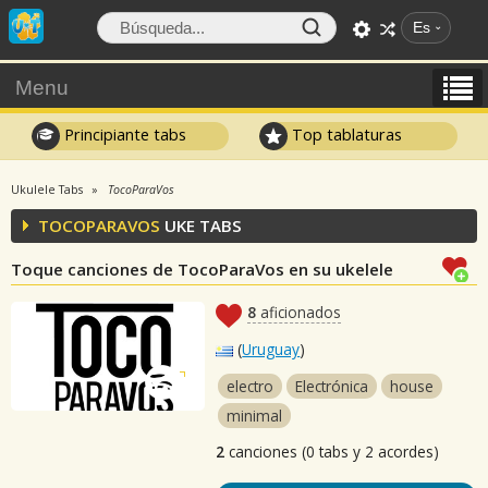
Es
Menu
Principiante tabs
Top tablaturas
Ukulele Tabs
TocoParaVos
TOCOPARAVOS
UKE TABS
Toque canciones de TocoParaVos en su ukelele
8
aficionados
(
Uruguay
)
electro
Electrónica
house
minimal
2
canciones (0 tabs y 2 acordes)