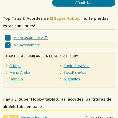
Añadir tab
Top Tabs & Acordes de
El Super Hobby
, ¡no te pierdas
estas canciones!
Me Acostumbre A Ti
Me Acostumbre
ARTISTAS SIMILARES A EL SUPER HOBBY
El Reja
Canto Para Vos
Mano Arriba
TocoParaVos
Dame 5
Migrantes
Hay
2
El Super Hobby
tablaturas, acordes, partituras de
ukuleletabs en base
CHORDS
Me Acostumbre
¡Califica la canción!