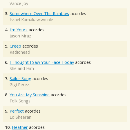
Vance Joy
3.
Somewhere Over The Rainbow
acordes
Israel Kamakawiwo'ole
4.
I'm Yours
acordes
Jason Mraz
5.
Creep
acordes
Radiohead
6.
I Thought I Saw Your Face Today
acordes
She and Him
7.
Sailor Song
acordes
Gigi Perez
8.
You Are My Sunshine
acordes
Folk Songs
9.
Perfect
acordes
Ed Sheeran
10.
Heather
acordes