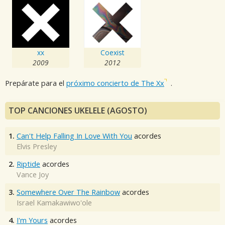
xx
Coexist
2009
2012
Prepárate para el
próximo concierto de The Xx
.
TOP CANCIONES UKELELE (AGOSTO)
1.
Can't Help Falling In Love With You
acordes
Elvis Presley
2.
Riptide
acordes
Vance Joy
3.
Somewhere Over The Rainbow
acordes
Israel Kamakawiwo'ole
4.
I'm Yours
acordes