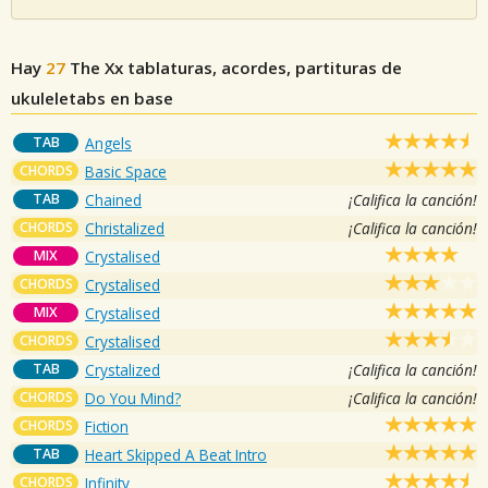
Hay
27
The Xx
tablaturas, acordes, partituras de
ukuleletabs en base
TAB
Angels
CHORDS
Basic Space
TAB
Chained
¡Califica la canción!
CHORDS
Christalized
¡Califica la canción!
MIX
Crystalised
CHORDS
Crystalised
MIX
Crystalised
CHORDS
Crystalised
TAB
Crystalized
¡Califica la canción!
CHORDS
Do You Mind?
¡Califica la canción!
CHORDS
Fiction
TAB
Heart Skipped A Beat Intro
CHORDS
Infinity