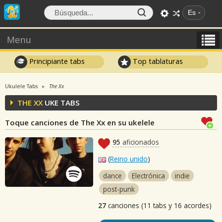
Es
Menu
Principiante tabs
Top tablaturas
Ukulele Tabs
The Xx
THE XX
UKE TABS
Toque canciones de The Xx en su ukelele
95
aficionados
(
Reino unido
)
dance
Electrónica
indie
post-punk
27
canciones (11 tabs y 16 acordes)