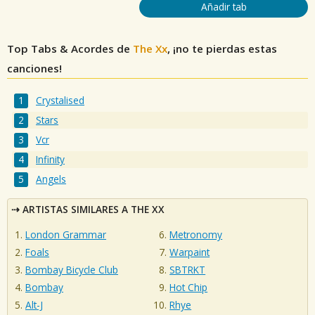
Añadir tab
Top Tabs & Acordes de
The Xx
, ¡no te pierdas estas
canciones!
Crystalised
Stars
Vcr
Infinity
Angels
ARTISTAS SIMILARES A THE XX
London Grammar
Metronomy
Foals
Warpaint
Bombay Bicycle Club
SBTRKT
Bombay
Hot Chip
Alt-J
Rhye