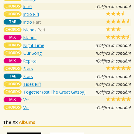
CHORDS
Intr0
¡Califica la canción!
CHORDS
Intro Riff
TAB
Intro
Part
CHORDS
Islands
Part
MIX
Islands
CHORDS
Night Time
¡Califica la canción!
CHORDS
Our Song
¡Califica la canción!
MIX
Replica
¡Califica la canción!
CHORDS
Stars
TAB
Stars
¡Califica la canción!
CHORDS
Tides Riff
¡Califica la canción!
CHORDS
Together (ost The Great Gatsby)
¡Califica la canción!
MIX
Vcr
CHORDS
Vcr
¡Califica la canción!
The Xx
Albums