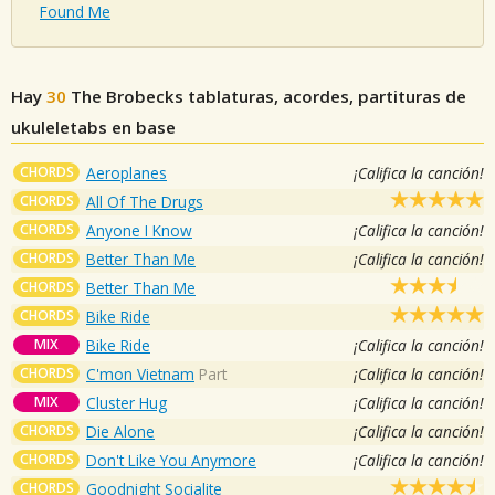
Found Me
Hay
30
The Brobecks
tablaturas, acordes, partituras de
ukuleletabs en base
CHORDS
Aeroplanes
¡Califica la canción!
CHORDS
All Of The Drugs
CHORDS
Anyone I Know
¡Califica la canción!
CHORDS
Better Than Me
¡Califica la canción!
CHORDS
Better Than Me
CHORDS
Bike Ride
MIX
Bike Ride
¡Califica la canción!
CHORDS
C'mon Vietnam
Part
¡Califica la canción!
MIX
Cluster Hug
¡Califica la canción!
CHORDS
Die Alone
¡Califica la canción!
CHORDS
Don't Like You Anymore
¡Califica la canción!
CHORDS
Goodnight Socialite