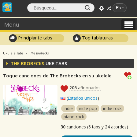
Es
Menu
Principiante tabs
Top tablaturas
Ukulele Tabs
The Brobecks
THE BROBECKS
UKE TABS
Toque canciones de The Brobecks en su ukelele
206
aficionados
(
Estados unidos
)
indie
indie pop
indie rock
piano rock
30
canciones (6 tabs y 24 acordes)