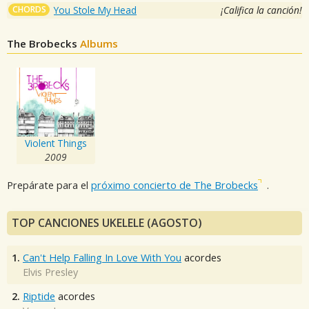
CHORDS
You Stole My Head
¡Califica la canción!
The Brobecks
Albums
Violent Things
2009
Prepárate para el
próximo concierto de The Brobecks
.
TOP CANCIONES UKELELE (AGOSTO)
1.
Can't Help Falling In Love With You
acordes
Elvis Presley
2.
Riptide
acordes