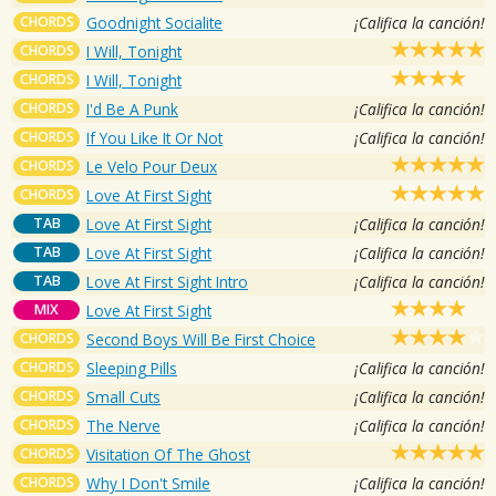
CHORDS
Goodnight Socialite
¡Califica la canción!
CHORDS
I Will, Tonight
CHORDS
I Will, Tonight
CHORDS
I'd Be A Punk
¡Califica la canción!
CHORDS
If You Like It Or Not
¡Califica la canción!
CHORDS
Le Velo Pour Deux
CHORDS
Love At First Sight
TAB
Love At First Sight
¡Califica la canción!
TAB
Love At First Sight
¡Califica la canción!
TAB
Love At First Sight Intro
¡Califica la canción!
MIX
Love At First Sight
CHORDS
Second Boys Will Be First Choice
CHORDS
Sleeping Pills
¡Califica la canción!
CHORDS
Small Cuts
¡Califica la canción!
CHORDS
The Nerve
¡Califica la canción!
CHORDS
Visitation Of The Ghost
CHORDS
Why I Don't Smile
¡Califica la canción!