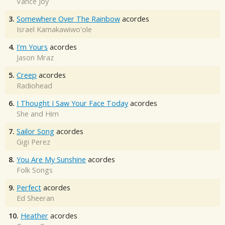
Vance Joy
3.
Somewhere Over The Rainbow
acordes
Israel Kamakawiwo'ole
4.
I'm Yours
acordes
Jason Mraz
5.
Creep
acordes
Radiohead
6.
I Thought I Saw Your Face Today
acordes
She and Him
7.
Sailor Song
acordes
Gigi Perez
8.
You Are My Sunshine
acordes
Folk Songs
9.
Perfect
acordes
Ed Sheeran
10.
Heather
acordes