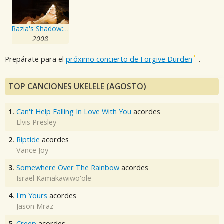
Razia's Shadow: A Musical
2008
Prepárate para el
próximo concierto de Forgive Durden
.
TOP CANCIONES UKELELE (AGOSTO)
1.
Can't Help Falling In Love With You
acordes
Elvis Presley
2.
Riptide
acordes
Vance Joy
3.
Somewhere Over The Rainbow
acordes
Israel Kamakawiwo'ole
4.
I'm Yours
acordes
Jason Mraz
5.
Creep
acordes