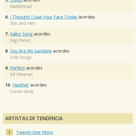
Radiohead
6.
I Thought I Saw Your Face Today
acordes
She and Him
7.
Sailor Song
acordes
Gigi Perez
8.
You Are My Sunshine
acordes
Folk Songs
9.
Perfect
acordes
Ed Sheeran
10.
Heather
acordes
Conan Gray
ARTISTAS DE TENDENCIA
Twenty One Pilots