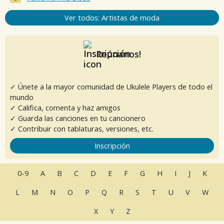
Ver todos: Artistas de moda
Reúnanos!
✓ Únete a la mayor comunidad de Ukulele Players de todo el
mundo
✓ Califica, comenta y haz amigos
✓ Guarda las canciones en tu cancionero
✓ Contribuir con tablaturas, versiones, etc.
Inscripción
0-9
A
B
C
D
E
F
G
H
I
J
K
L
M
N
O
P
Q
R
S
T
U
V
W
X
Y
Z