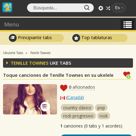
Es
Menu
Principiante tabs
Top tablaturas
Ukulele Tabs
Tenille Townes
TENILLE TOWNES
UKE TABS
Toque canciones de Tenille Townes en su ukelele
0
aficionados
(
Canadá
)
country clásico
pop
rock progresivo
rock
1
canciones (0 tabs y 1 acordes)