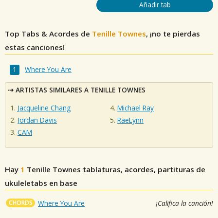
Añadir tab
Top Tabs & Acordes de
Tenille Townes
, ¡no te pierdas
estas canciones!
Where You Are
ARTISTAS SIMILARES A TENILLE TOWNES
Jacqueline Chang
Michael Ray
Jordan Davis
RaeLynn
CAM
Hay
1
Tenille Townes
tablaturas, acordes, partituras de
ukuleletabs en base
CHORDS
Where You Are
¡Califica la canción!