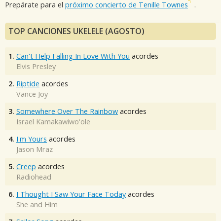
Prepárate para el
próximo concierto de Tenille Townes
.
TOP CANCIONES UKELELE (AGOSTO)
1.
Can't Help Falling In Love With You
acordes
Elvis Presley
2.
Riptide
acordes
Vance Joy
3.
Somewhere Over The Rainbow
acordes
Israel Kamakawiwo'ole
4.
I'm Yours
acordes
Jason Mraz
5.
Creep
acordes
Radiohead
6.
I Thought I Saw Your Face Today
acordes
She and Him