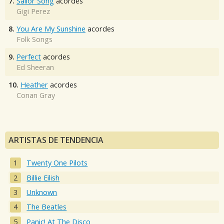
7.
Sailor Song
acordes
Gigi Perez
8.
You Are My Sunshine
acordes
Folk Songs
9.
Perfect
acordes
Ed Sheeran
10.
Heather
acordes
Conan Gray
ARTISTAS DE TENDENCIA
Twenty One Pilots
Billie Eilish
Unknown
The Beatles
Panic! At The Disco