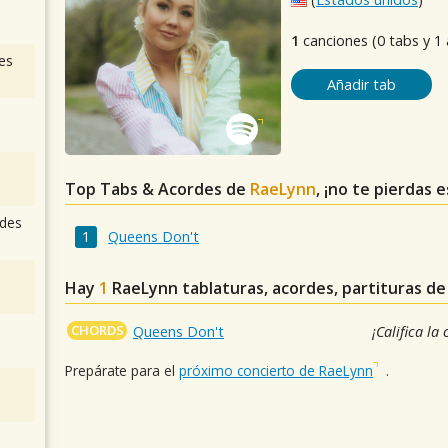
1
canciones (0 tabs y 1
es
Añadir tab
Top Tabs & Acordes de
RaeLynn
, ¡no te pierdas 
des
Queens Don't
Hay
1
RaeLynn
tablaturas, acordes, partituras d
CHORDS
Queens Don't
¡Califica la
Prepárate para el
próximo concierto de RaeLynn
.