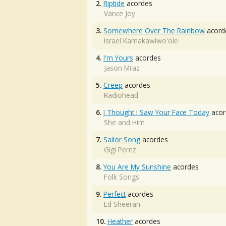
2.
Riptide
acordes
Vance Joy
3.
Somewhere Over The Rainbow
acord
Israel Kamakawiwo'ole
4.
I'm Yours
acordes
Jason Mraz
5.
Creep
acordes
Radiohead
6.
I Thought I Saw Your Face Today
acor
She and Him
7.
Sailor Song
acordes
Gigi Perez
8.
You Are My Sunshine
acordes
Folk Songs
9.
Perfect
acordes
Ed Sheeran
10.
Heather
acordes