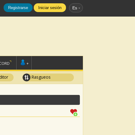
Registrarse
Iniciar sesión
Es
SCORD
+
ditor
Rasgueos