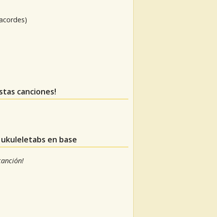
 acordes)
estas canciones!
e ukuleletabs en base
 canción!