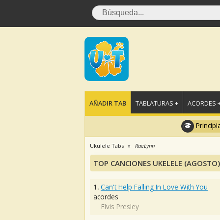
AÑADIR TAB
TABLATURAS +
ACORDES 
Principi
Ukulele Tabs
RaeLynn
TOP CANCIONES UKELELE (AGOSTO)
1.
Can't Help Falling In Love With You
acordes
Elvis Presley