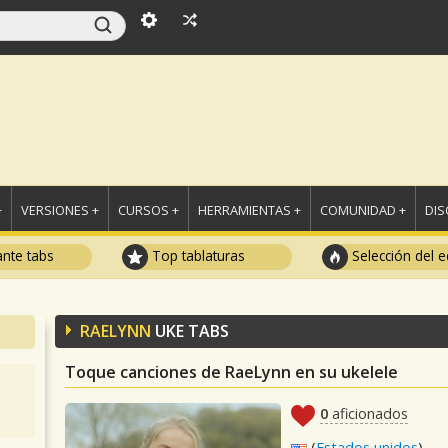
+
VERSIONES +
CURSOS +
HERRAMIENTAS +
COMUNIDAD +
DI
ante tabs
Top tablaturas
Selección del e
RAELYNN
UKE TABS
Toque canciones de RaeLynn en su ukelele
0
aficionados
(
Estados unidos
)