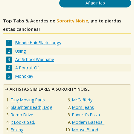
Añadir tab
Top Tabs & Acordes de
Sorority Noise
, ¡no te pierdas
estas canciones!
Blonde Hair Black Lungs
Using
Art School Wannabe
A Portrait Of
Monokay
ARTISTAS SIMILARES A SORORITY NOISE
Tiny Moving Parts
McCafferty
Slaughter Beach, Dog
Mom Jeans
Remo Drive
Panucci’s Pizza
It Looks Sad.
Modern Baseball
Foxing
Moose Blood