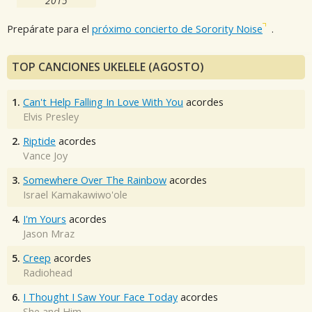
2015
Prepárate para el
próximo concierto de Sorority Noise
.
TOP CANCIONES UKELELE (AGOSTO)
1.
Can't Help Falling In Love With You
acordes
Elvis Presley
2.
Riptide
acordes
Vance Joy
3.
Somewhere Over The Rainbow
acordes
Israel Kamakawiwo'ole
4.
I'm Yours
acordes
Jason Mraz
5.
Creep
acordes
Radiohead
6.
I Thought I Saw Your Face Today
acordes
She and Him