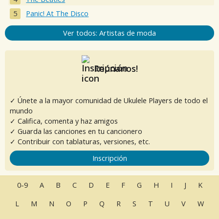
Panic! At The Disco
Ver todos: Artistas de moda
Reúnanos!
✓ Únete a la mayor comunidad de Ukulele Players de todo el
mundo
✓ Califica, comenta y haz amigos
✓ Guarda las canciones en tu cancionero
✓ Contribuir con tablaturas, versiones, etc.
Inscripción
0-9
A
B
C
D
E
F
G
H
I
J
K
L
M
N
O
P
Q
R
S
T
U
V
W