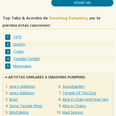
Añadir tab
Top Tabs & Acordes de
Smashing Pumpkins
, ¡no te
pierdas estas canciones!
1979
Disarm
Today
Tonight Tonight
Mayonaise
ARTISTAS SIMILARES A SMASHING PUMPKINS
Jane's Addiction
Soundgarden
Janes Addiction
Temple Of The Dog
Bush
Alice In Chain And Pearl Jam
Stone Temple Pilots
Alice In Chains
Blind Melon
Mad Season