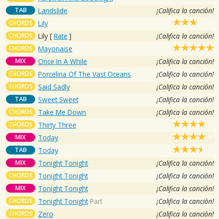
TAB
Landslide
¡Califica la canción!
CHORDS
Lily
CHORDS
Lily
[
Rate
]
¡Califica la canción!
CHORDS
Mayonaise
MIX
Once In A While
¡Califica la canción!
CHORDS
Porcelina Of The Vast Oceans
¡Califica la canción!
CHORDS
Said Sadly
¡Califica la canción!
TAB
Sweet Sweet
¡Califica la canción!
CHORDS
Take Me Down
¡Califica la canción!
CHORDS
Thirty Three
MIX
Today
TAB
Today
MIX
Tonight Tonight
¡Califica la canción!
CHORDS
Tonight Tonight
¡Califica la canción!
MIX
Tonight Tonight
¡Califica la canción!
CHORDS
Tonight Tonight
Part
¡Califica la canción!
CHORDS
Zero
¡Califica la canción!