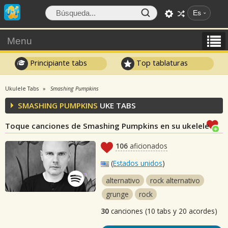
Es
Menu
Principiante tabs
Top tablaturas
Ukulele Tabs
Smashing Pumpkins
SMASHING PUMPKINS
UKE TABS
Toque canciones de Smashing Pumpkins en su ukelele
106
aficionados
(
Estados unidos
)
alternativo
rock alternativo
grunge
rock
30
canciones (10 tabs y 20 acordes)