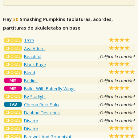
Hay
30
Smashing Pumpkins
tablaturas, acordes,
partituras de ukuleletabs en base
CHORDS
1979
CHORDS
Ava Adore
CHORDS
Beautiful
¡Califica la canción!
CHORDS
Blank Page
CHORDS
Bleed
MIX
Bodies
¡Califica la canción!
MIX
Bullet With Butterfly Wings
CHORDS
By Starlight
¡Califica la canción!
TAB
Cherub Rock Solo
¡Califica la canción!
CHORDS
Daphne Descends
¡Califica la canción!
CHORDS
Disarm
¡Califica la canción!
CHORDS
Disarm
CHORDS
Farewell And Goodnight