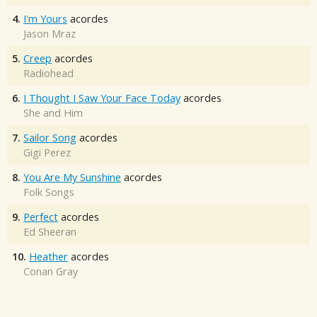
4.
I'm Yours
acordes
Jason Mraz
5.
Creep
acordes
Radiohead
6.
I Thought I Saw Your Face Today
acordes
She and Him
7.
Sailor Song
acordes
Gigi Perez
8.
You Are My Sunshine
acordes
Folk Songs
9.
Perfect
acordes
Ed Sheeran
10.
Heather
acordes
Conan Gray