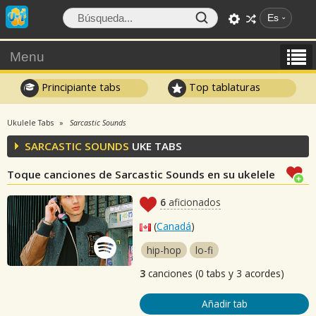
Es
Menu
Principiante tabs
Top tablaturas
Ukulele Tabs
Sarcastic Sounds
SARCASTIC SOUNDS
UKE TABS
Toque canciones de Sarcastic Sounds en su ukelele
6
aficionados
(
Canadá
)
hip-hop
lo-fi
3
canciones (0 tabs y 3 acordes)
Añadir tab