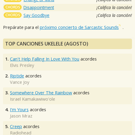
CHORDS
Disappointment
¡Califica la canción!
CHORDS
Say Goodbye
¡Califica la canción!
Prepárate para el
próximo concierto de Sarcastic Sounds
.
TOP CANCIONES UKELELE (AGOSTO)
1.
Can't Help Falling In Love With You
acordes
Elvis Presley
2.
Riptide
acordes
Vance Joy
3.
Somewhere Over The Rainbow
acordes
Israel Kamakawiwo'ole
4.
I'm Yours
acordes
Jason Mraz
5.
Creep
acordes
Radiohead