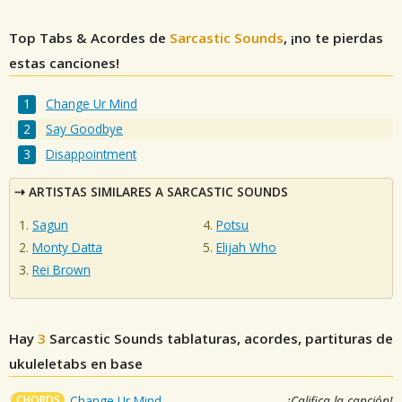
Top Tabs & Acordes de
Sarcastic Sounds
, ¡no te pierdas
estas canciones!
Change Ur Mind
Say Goodbye
Disappointment
ARTISTAS SIMILARES A SARCASTIC SOUNDS
Sagun
Potsu
Monty Datta
Elijah Who
Rei Brown
Hay
3
Sarcastic Sounds
tablaturas, acordes, partituras de
ukuleletabs en base
CHORDS
Change Ur Mind
¡Califica la canción!