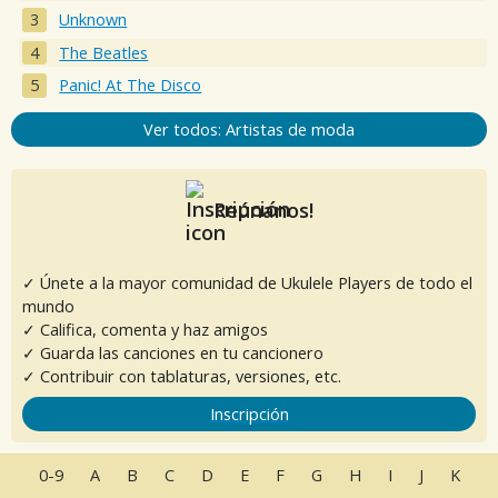
Unknown
The Beatles
Panic! At The Disco
Ver todos: Artistas de moda
Reúnanos!
✓ Únete a la mayor comunidad de Ukulele Players de todo el
mundo
✓ Califica, comenta y haz amigos
✓ Guarda las canciones en tu cancionero
✓ Contribuir con tablaturas, versiones, etc.
Inscripción
0-9
A
B
C
D
E
F
G
H
I
J
K