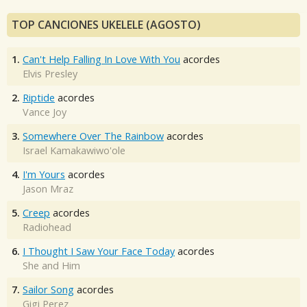
TOP CANCIONES UKELELE (AGOSTO)
1.
Can't Help Falling In Love With You
acordes
Elvis Presley
2.
Riptide
acordes
Vance Joy
3.
Somewhere Over The Rainbow
acordes
Israel Kamakawiwo'ole
4.
I'm Yours
acordes
Jason Mraz
5.
Creep
acordes
Radiohead
6.
I Thought I Saw Your Face Today
acordes
She and Him
7.
Sailor Song
acordes
Gigi Perez