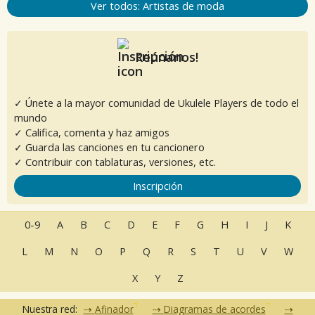
Ver todos: Artistas de moda
Reúnanos!
✓ Únete a la mayor comunidad de Ukulele Players de todo el
mundo
✓ Califica, comenta y haz amigos
✓ Guarda las canciones en tu cancionero
✓ Contribuir con tablaturas, versiones, etc.
Inscripción
0-9
A
B
C
D
E
F
G
H
I
J
K
L
M
N
O
P
Q
R
S
T
U
V
W
X
Y
Z
Nuestra red:
Afinador
Diagramas de acordes