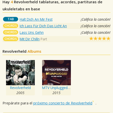
Hay
4
Revolverheld
tablaturas, acordes, partituras de
ukuleletabs en base
TAB
Halt Dich An Mir Fest
¡Califica la canción!
CHORDS
Ich Lass Für Dich Das Licht An
¡Califica la canción!
CHORDS
Lass Uns Gehn
¡Califica la canción!
CHORDS
Mit Dir Chilln
Part
Revolverheld
Albums
Revolverheld
MTV Unplugged in drei Akten
2005
2015
Prepárate para el
próximo concierto de Revolverheld
.