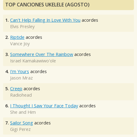
TOP CANCIONES UKELELE (AGOSTO)
1.
Can't Help Falling In Love With You
acordes
Elvis Presley
2.
Riptide
acordes
Vance Joy
3.
Somewhere Over The Rainbow
acordes
Israel Kamakawiwo'ole
4.
I'm Yours
acordes
Jason Mraz
5.
Creep
acordes
Radiohead
6.
I Thought I Saw Your Face Today
acordes
She and Him
7.
Sailor Song
acordes
Gigi Perez