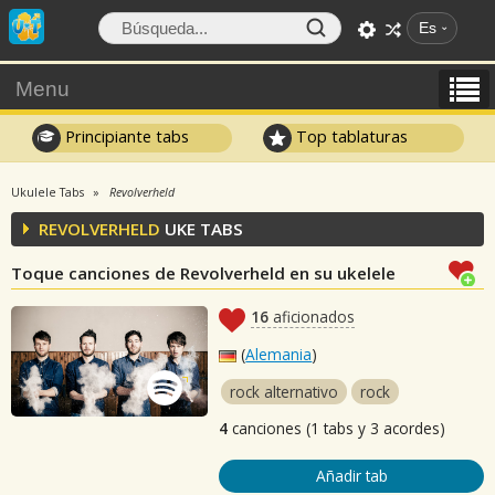
Es
Menu
Principiante tabs
Top tablaturas
Ukulele Tabs
Revolverheld
REVOLVERHELD
UKE TABS
Toque canciones de Revolverheld en su ukelele
16
aficionados
(
Alemania
)
rock alternativo
rock
4
canciones (1 tabs y 3 acordes)
Añadir tab