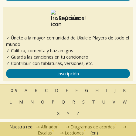
Reúnanos!
✓ Únete a la mayor comunidad de Ukulele Players de todo el
mundo
✓ Califica, comenta y haz amigos
✓ Guarda las canciones en tu cancionero
✓ Contribuir con tablaturas, versiones, etc.
Inscripción
0-9
A
B
C
D
E
F
G
H
I
J
K
L
M
N
O
P
Q
R
S
T
U
V
W
X
Y
Z
Nuestra red:
Afinador
Diagramas de acordes
Escalas
Lecciones
(en)