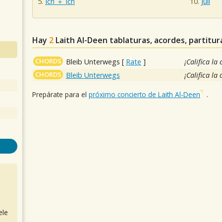
Ich ＋ Ich
Juli
Hay
2
Laith Al-Deen
tablaturas, acordes, partitur
CHORDS
Bleib Unterwegs
[
Rate
]
¡Califica la
CHORDS
Bleib Unterwegs
¡Califica la
Prepárate para el
próximo concierto de Laith Al-Deen
.
ele