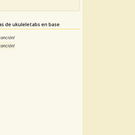
as de ukuleletabs en base
 canción!
 canción!