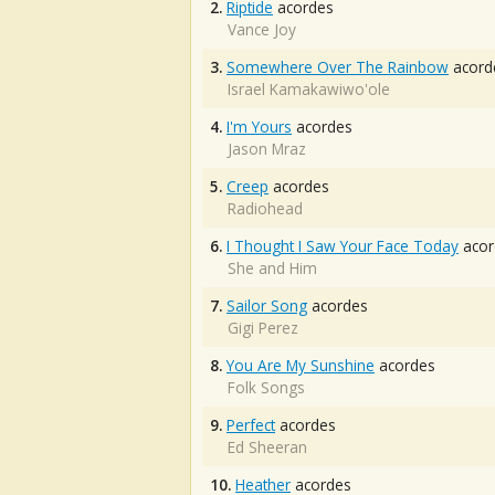
2.
Riptide
acordes
Vance Joy
3.
Somewhere Over The Rainbow
acord
Israel Kamakawiwo'ole
4.
I'm Yours
acordes
Jason Mraz
5.
Creep
acordes
Radiohead
6.
I Thought I Saw Your Face Today
acor
She and Him
7.
Sailor Song
acordes
Gigi Perez
8.
You Are My Sunshine
acordes
Folk Songs
9.
Perfect
acordes
Ed Sheeran
10.
Heather
acordes