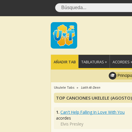
AÑADIR TAB
TABLATURAS +
ACORDES 
Principi
Ukulele Tabs
Laith Al-Deen
TOP CANCIONES UKELELE (AGOSTO)
1.
Can't Help Falling In Love With You
acordes
Elvis Presley