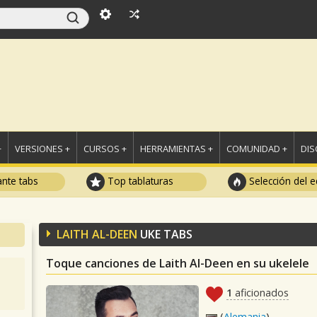
+
VERSIONES +
CURSOS +
HERRAMIENTAS +
COMUNIDAD +
DI
ante tabs
Top tablaturas
Selección del e
LAITH AL-DEEN
UKE TABS
Toque canciones de Laith Al-Deen en su ukelele
1
aficionados
(
Alemania
)