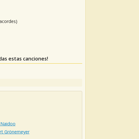
 acordes)
rdas estas canciones!
r Naidoo
rt Grönemeyer