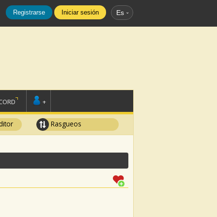
Registrarse
Iniciar sesión
Es
SCORD
+
ditor
Rasgueos