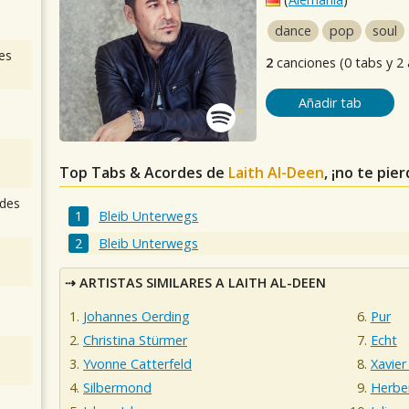
dance
pop
soul
es
2
canciones (0 tabs y 2
Añadir tab
Top Tabs & Acordes de
Laith Al-Deen
, ¡no te pie
des
Bleib Unterwegs
Bleib Unterwegs
ARTISTAS SIMILARES A LAITH AL-DEEN
Johannes Oerding
Pur
Christina Stürmer
Echt
Yvonne Catterfeld
Xavie
Silbermond
Herbe