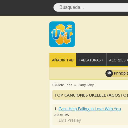
AÑADIR TAB
TABLATURAS +
ACORDES 
Principi
Ukulele Tabs
Parry Gripp
TOP CANCIONES UKELELE (AGOSTO)
1.
Can't Help Falling In Love With You
acordes
Elvis Presley