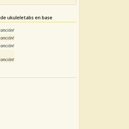
 de ukuleletabs en base
 canción!
 canción!
 canción!
 canción!