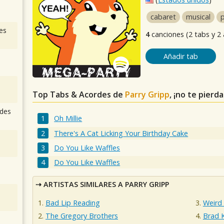
cabaret
musical
es
4
canciones (2 tabs y 2
Añadir tab
Top Tabs & Acordes de
Parry Gripp
, ¡no te pierd
des
Oh Millie
There's A Cat Licking Your Birthday Cake
Do You Like Waffles
Do You Like Waffles
ARTISTAS SIMILARES A PARRY GRIPP
Bad Lip Reading
Weird 
The Gregory Brothers
Brad 