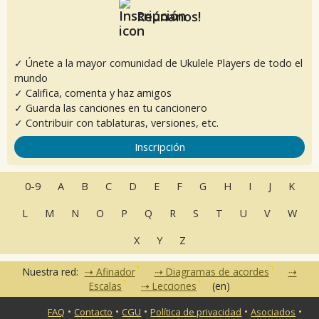
Reúnanos!
✓ Únete a la mayor comunidad de Ukulele Players de todo el
mundo
✓ Califica, comenta y haz amigos
✓ Guarda las canciones en tu cancionero
✓ Contribuir con tablaturas, versiones, etc.
Inscripción
0-9
A
B
C
D
E
F
G
H
I
J
K
L
M
N
O
P
Q
R
S
T
U
V
W
X
Y
Z
Nuestra red:
Afinador
Diagramas de acordes
Escalas
Lecciones
(en)
•
•
•
•
•
FAQ
Contacto
CGU
Política de privacidad
Asociados