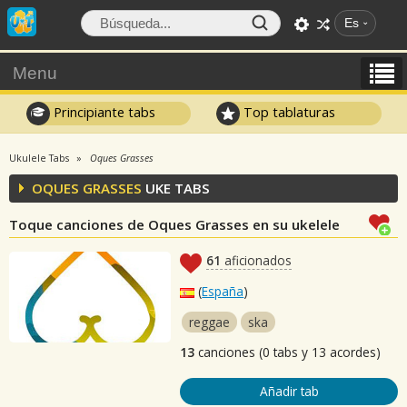
Es
Menu
Principiante tabs
Top tablaturas
Ukulele Tabs
Oques Grasses
OQUES GRASSES
UKE TABS
Toque canciones de Oques Grasses en su ukelele
61
aficionados
(
España
)
reggae
ska
13
canciones (0 tabs y 13 acordes)
Añadir tab