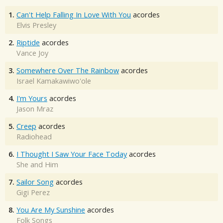
1.
Can't Help Falling In Love With You
acordes
Elvis Presley
2.
Riptide
acordes
Vance Joy
3.
Somewhere Over The Rainbow
acordes
Israel Kamakawiwo'ole
4.
I'm Yours
acordes
Jason Mraz
5.
Creep
acordes
Radiohead
6.
I Thought I Saw Your Face Today
acordes
She and Him
7.
Sailor Song
acordes
Gigi Perez
8.
You Are My Sunshine
acordes
Folk Songs