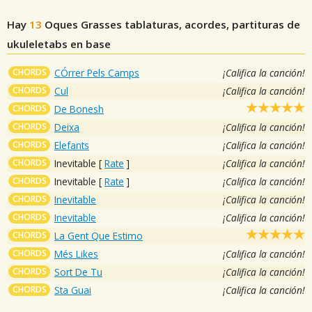
Hay
13
Oques Grasses
tablaturas, acordes, partituras de
ukuleletabs en base
CHORDS
CÓrrer Pels Camps
¡Califica la canción!
CHORDS
Cul
¡Califica la canción!
CHORDS
De Bonesh
CHORDS
Deixa
¡Califica la canción!
CHORDS
Elefants
¡Califica la canción!
CHORDS
Inevitable
[
Rate
]
¡Califica la canción!
CHORDS
Inevitable
[
Rate
]
¡Califica la canción!
CHORDS
Inevitable
¡Califica la canción!
CHORDS
Inevitable
¡Califica la canción!
CHORDS
La Gent Que Estimo
CHORDS
Més Likes
¡Califica la canción!
CHORDS
Sort De Tu
¡Califica la canción!
CHORDS
Sta Guai
¡Califica la canción!