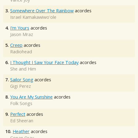
3.
Somewhere Over The Rainbow
acordes
Israel Kamakawiwo'ole
4.
I'm Yours
acordes
Jason Mraz
5.
Creep
acordes
Radiohead
6.
I Thought I Saw Your Face Today
acordes
She and Him
7.
Sailor Song
acordes
Gigi Perez
8.
You Are My Sunshine
acordes
Folk Songs
9.
Perfect
acordes
Ed Sheeran
10.
Heather
acordes
Conan Gray