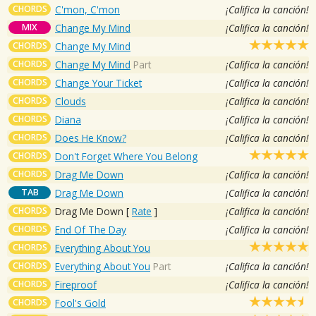
CHORDS
C'mon, C'mon
¡Califica la canción!
MIX
Change My Mind
¡Califica la canción!
CHORDS
Change My Mind
CHORDS
Change My Mind
Part
¡Califica la canción!
CHORDS
Change Your Ticket
¡Califica la canción!
CHORDS
Clouds
¡Califica la canción!
CHORDS
Diana
¡Califica la canción!
CHORDS
Does He Know?
¡Califica la canción!
CHORDS
Don't Forget Where You Belong
CHORDS
Drag Me Down
¡Califica la canción!
TAB
Drag Me Down
¡Califica la canción!
CHORDS
Drag Me Down
[
Rate
]
¡Califica la canción!
CHORDS
End Of The Day
¡Califica la canción!
CHORDS
Everything About You
CHORDS
Everything About You
Part
¡Califica la canción!
CHORDS
Fireproof
¡Califica la canción!
CHORDS
Fool's Gold