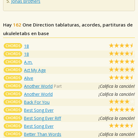
Jonas Brothers
Hay
162
One Direction
tablaturas, acordes, partituras de
ukuleletabs en base
CHORDS
18
CHORDS
18
CHORDS
A.m.
CHORDS
Act My Age
CHORDS
Alive
CHORDS
Another World
Part
¡Califica la canción!
CHORDS
Another World
¡Califica la canción!
CHORDS
Back For You
CHORDS
Best Song Ever
CHORDS
Best Song Ever Riff
¡Califica la canción!
CHORDS
Best Song Ever
CHORDS
Better Than Words
¡Califica la canción!