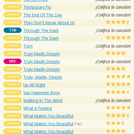
CHORDS
Temporary Fix
¡Califica la canción!
CHORDS
The End Of The Day
¡Califica la canción!
CHORDS
They Don't Know About Us
TAB
Through The Dark
¡Califica la canción!
CHORDS
Through The Dark
CHORDS
Torn
¡Califica la canción!
CHORDS
Truly Madly Deeply
MIX
Truly Madly Deeply
¡Califica la canción!
CHORDS
Truly Madly Deeply
CHORDS
Truly, Madly, Deeply
CHORDS
Up All Night
CHORDS
Vas Happenin Boys
CHORDS
Walking In The Wind
¡Califica la canción!
CHORDS
What A Feeling
CHORDS
What Makes You Beautiful
CHORDS
What Makes You Beautiful
Part
CHORDS
What Makes You Beautiful