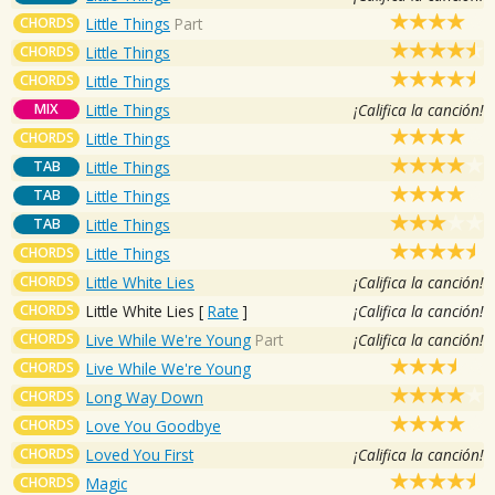
CHORDS
Little Things
Part
CHORDS
Little Things
CHORDS
Little Things
MIX
Little Things
¡Califica la canción!
CHORDS
Little Things
TAB
Little Things
TAB
Little Things
TAB
Little Things
CHORDS
Little Things
CHORDS
Little White Lies
¡Califica la canción!
CHORDS
Little White Lies
[
Rate
]
¡Califica la canción!
CHORDS
Live While We're Young
Part
¡Califica la canción!
CHORDS
Live While We're Young
CHORDS
Long Way Down
CHORDS
Love You Goodbye
CHORDS
Loved You First
¡Califica la canción!
CHORDS
Magic