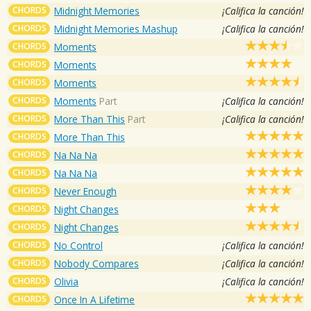
CHORDS
Midnight Memories
¡Califica la canción!
CHORDS
Midnight Memories Mashup
¡Califica la canción!
CHORDS
Moments
CHORDS
Moments
CHORDS
Moments
CHORDS
Moments
Part
¡Califica la canción!
CHORDS
More Than This
Part
¡Califica la canción!
CHORDS
More Than This
CHORDS
Na Na Na
CHORDS
Na Na Na
CHORDS
Never Enough
CHORDS
Night Changes
CHORDS
Night Changes
CHORDS
No Control
¡Califica la canción!
CHORDS
Nobody Compares
¡Califica la canción!
CHORDS
Olivia
¡Califica la canción!
CHORDS
Once In A Lifetime