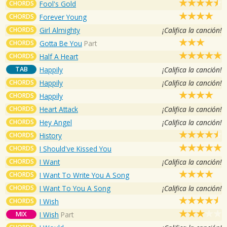
CHORDS
Fool's Gold
CHORDS
Forever Young
CHORDS
Girl Almighty
¡Califica la canción!
CHORDS
Gotta Be You
Part
CHORDS
Half A Heart
TAB
Happily
¡Califica la canción!
CHORDS
Happily
¡Califica la canción!
CHORDS
Happily
CHORDS
Heart Attack
¡Califica la canción!
CHORDS
Hey Angel
¡Califica la canción!
CHORDS
History
CHORDS
I Should've Kissed You
CHORDS
I Want
¡Califica la canción!
CHORDS
I Want To Write You A Song
CHORDS
I Want To You A Song
¡Califica la canción!
CHORDS
I Wish
MIX
I Wish
Part