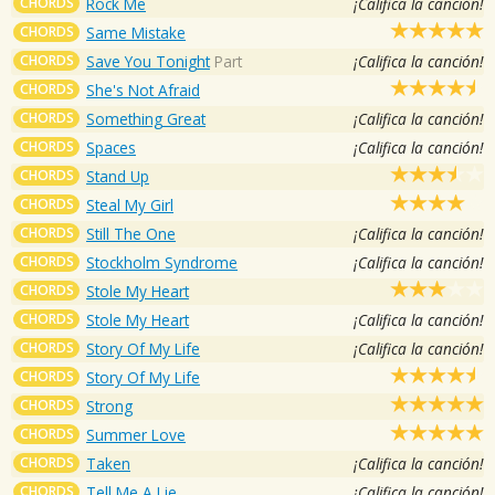
CHORDS
Rock Me
¡Califica la canción!
CHORDS
Same Mistake
CHORDS
Save You Tonight
Part
¡Califica la canción!
CHORDS
She's Not Afraid
CHORDS
Something Great
¡Califica la canción!
CHORDS
Spaces
¡Califica la canción!
CHORDS
Stand Up
CHORDS
Steal My Girl
CHORDS
Still The One
¡Califica la canción!
CHORDS
Stockholm Syndrome
¡Califica la canción!
CHORDS
Stole My Heart
CHORDS
Stole My Heart
¡Califica la canción!
CHORDS
Story Of My Life
¡Califica la canción!
CHORDS
Story Of My Life
CHORDS
Strong
CHORDS
Summer Love
CHORDS
Taken
¡Califica la canción!
CHORDS
Tell Me A Lie
¡Califica la canción!