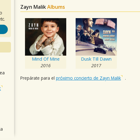
Zayn Malik
Albums
ro
tc.
Mind Of Mine
Dusk Till Dawn
2016
2017
sea
Prepárate para el
próximo concierto de Zayn Malik
.
t
ca