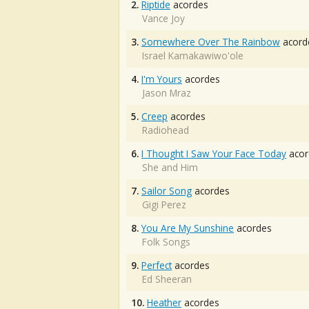
2.
Riptide
acordes
Vance Joy
3.
Somewhere Over The Rainbow
acord
Israel Kamakawiwo'ole
4.
I'm Yours
acordes
Jason Mraz
5.
Creep
acordes
Radiohead
6.
I Thought I Saw Your Face Today
acor
She and Him
7.
Sailor Song
acordes
Gigi Perez
8.
You Are My Sunshine
acordes
Folk Songs
9.
Perfect
acordes
Ed Sheeran
10.
Heather
acordes