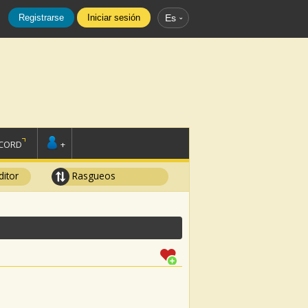
Registrarse
Iniciar sesión
Es
SCORD
+
ditor
Rasgueos