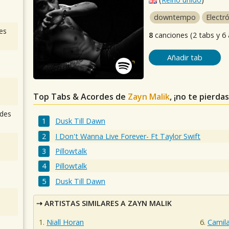
downtempo
Electr
es
8
canciones (2 tabs y 6
Añadir tab
Top Tabs & Acordes de
Zayn Malik
, ¡no te pierda
des
Dusk Till Dawn
I Don't Wanna Live Forever- Ft Taylor Swift
Pillowtalk
Pillowtalk
Dusk Till Dawn
ARTISTAS SIMILARES A ZAYN MALIK
Niall Horan
Camil