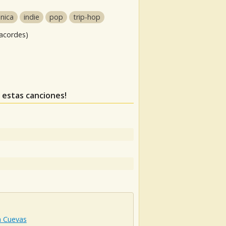
ónica
indie
pop
trip-hop
 acordes)
s estas canciones!
a Cuevas