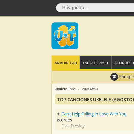
AÑADIR TAB
TABLATURAS +
ACORDES 
Principi
Ukulele Tabs
Zayn Malik
TOP CANCIONES UKELELE (AGOSTO)
1.
Can't Help Falling In Love With You
acordes
Elvis Presley