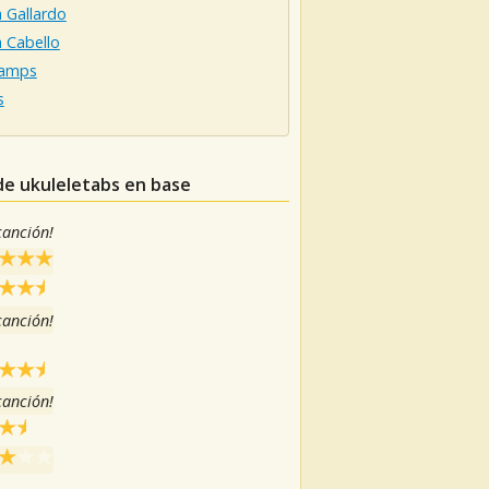
 Gallardo
 Cabello
Vamps
s
 de ukuleletabs en base
 canción!
 canción!
 canción!