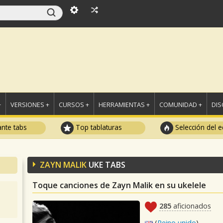
+
VERSIONES +
CURSOS +
HERRAMIENTAS +
COMUNIDAD +
DI
ante tabs
Top tablaturas
Selección del e
ZAYN MALIK
UKE TABS
Toque canciones de Zayn Malik en su ukelele
285
aficionados
(
Reino unido
)