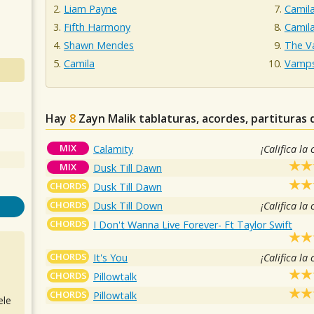
Liam Payne
Camila
Fifth Harmony
Camila
Shawn Mendes
The 
Camila
Vamp
Hay
8
Zayn Malik
tablaturas, acordes, partituras
MIX
Calamity
¡Califica la
MIX
Dusk Till Dawn
CHORDS
Dusk Till Dawn
CHORDS
Dusk Till Down
¡Califica la
CHORDS
I Don't Wanna Live Forever- Ft Taylor Swift
CHORDS
It's You
¡Califica la
CHORDS
Pillowtalk
CHORDS
Pillowtalk
ele