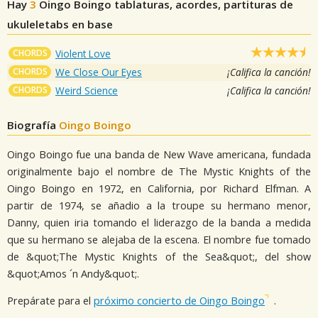
Hay
3
Oingo Boingo
tablaturas, acordes, partituras de
ukuleletabs en base
CHORDS
Violent Love
CHORDS
We Close Our Eyes
¡Califica la canción!
CHORDS
Weird Science
¡Califica la canción!
Biografía
Oingo Boingo
Oingo Boingo fue una banda de New Wave americana, fundada
originalmente bajo el nombre de The Mystic Knights of the
Oingo Boingo en 1972, en California, por Richard Elfman. A
partir de 1974, se añadio a la troupe su hermano menor,
Danny, quien iria tomando el liderazgo de la banda a medida
que su hermano se alejaba de la escena. El nombre fue tomado
de &quot;The Mystic Knights of the Sea&quot;, del show
&quot;Amos ´n Andy&quot;.
Prepárate para el
próximo concierto de Oingo Boingo
.