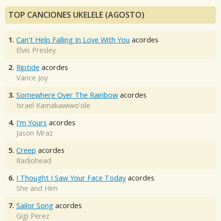
TOP CANCIONES UKELELE (AGOSTO)
1.
Can't Help Falling In Love With You
acordes
Elvis Presley
2.
Riptide
acordes
Vance Joy
3.
Somewhere Over The Rainbow
acordes
Israel Kamakawiwo'ole
4.
I'm Yours
acordes
Jason Mraz
5.
Creep
acordes
Radiohead
6.
I Thought I Saw Your Face Today
acordes
She and Him
7.
Sailor Song
acordes
Gigi Perez