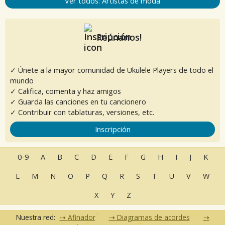
Ver todos: Artistas de moda
Reúnanos!
✓ Únete a la mayor comunidad de Ukulele Players de todo el
mundo
✓ Califica, comenta y haz amigos
✓ Guarda las canciones en tu cancionero
✓ Contribuir con tablaturas, versiones, etc.
Inscripción
0-9
A
B
C
D
E
F
G
H
I
J
K
L
M
N
O
P
Q
R
S
T
U
V
W
X
Y
Z
Nuestra red:
Afinador
Diagramas de acordes