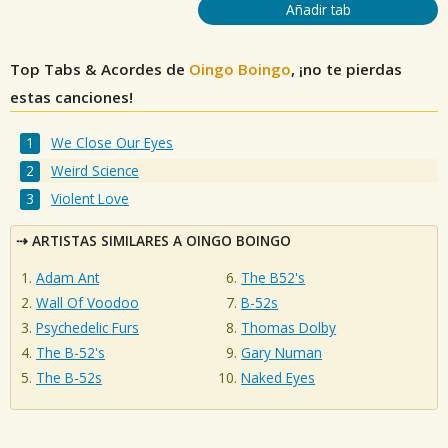
Añadir tab
Top Tabs & Acordes de
Oingo Boingo
, ¡no te pierdas
estas canciones!
We Close Our Eyes
Weird Science
Violent Love
ARTISTAS SIMILARES A OINGO BOINGO
Adam Ant
The B52's
Wall Of Voodoo
B-52s
Psychedelic Furs
Thomas Dolby
The B-52's
Gary Numan
The B-52s
Naked Eyes