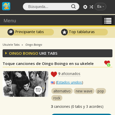
Es
Menu
Principiante tabs
Top tablaturas
Ukulele Tabs
Oingo Boingo
OINGO BOINGO
UKE TABS
Toque canciones de Oingo Boingo en su ukelele
9
aficionados
(
Estados unidos
)
alternativo
new wave
pop
rock
3
canciones (0 tabs y 3 acordes)