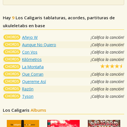
Hay
9
Los Caligaris
tablaturas, acordes, partituras de
ukuleletabs en base
CHORDS
Añejo W
¡Califica la canción!
CHORDS
Aunque No Quiero
¡Califica la canción!
CHORDS
Con Vos
¡Califica la canción!
CHORDS
Kilómetros
¡Califica la canción!
CHORDS
La Montaña
CHORDS
Que Corran
¡Califica la canción!
CHORDS
Quereme Así
¡Califica la canción!
CHORDS
Razón
¡Califica la canción!
CHORDS
Tyson
¡Califica la canción!
Los Caligaris
Albums