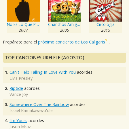
No Es Lo Que Parece
Chanchos Amigos
Circología
2007
2005
2015
Prepárate para el
próximo concierto de Los Caligaris
.
TOP CANCIONES UKELELE (AGOSTO)
1.
Can't Help Falling In Love With You
acordes
Elvis Presley
2.
Riptide
acordes
Vance Joy
3.
Somewhere Over The Rainbow
acordes
Israel Kamakawiwo'ole
4.
I'm Yours
acordes
Jason Mraz