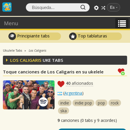
Es
Menu
Principiante tabs
Top tablaturas
Ukulele Tabs
Los Caligaris
LOS CALIGARIS
UKE TABS
Toque canciones de Los Caligaris en su ukelele
40
aficionados
(
Argentina
)
indie
indie pop
pop
rock
ska
9
canciones (0 tabs y 9 acordes)