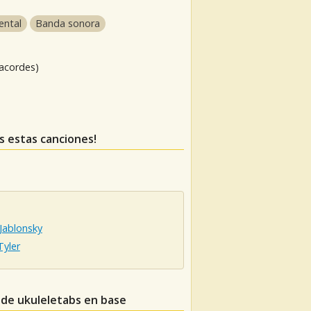
ental
Banda sonora
 acordes)
as estas canciones!
Jablonsky
Tyler
 de ukuleletabs en base