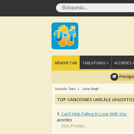
AÑADIR TAB
TABLATURAS +
ACORDES 
Principi
Ukulele Tabs
Lorne Balfe
TOP CANCIONES UKELELE (AGOSTO)
1.
Can't Help Falling In Love With You
acordes
Elvis Presley