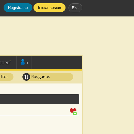
Registrarse
Iniciar sesión
Es
SCORD
+
ditor
Rasgueos