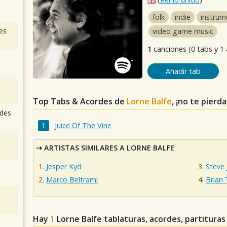
folk
indie
instrum
es
video game music
1
canciones (0 tabs y 1
Añadir tab
Top Tabs & Acordes de
Lorne Balfe
, ¡no te pierd
des
Juice Of The Vine
ARTISTAS SIMILARES A LORNE BALFE
Jesper Kyd
Steve 
Marco Beltrami
Brian 
Hay
1
Lorne Balfe
tablaturas, acordes, partituras