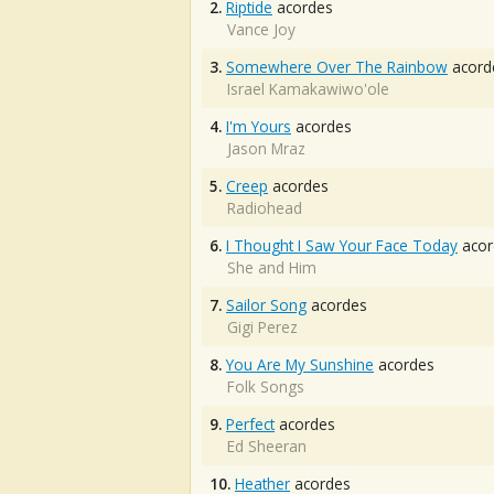
2.
Riptide
acordes
Vance Joy
3.
Somewhere Over The Rainbow
acord
Israel Kamakawiwo'ole
4.
I'm Yours
acordes
Jason Mraz
5.
Creep
acordes
Radiohead
6.
I Thought I Saw Your Face Today
acor
She and Him
7.
Sailor Song
acordes
Gigi Perez
8.
You Are My Sunshine
acordes
Folk Songs
9.
Perfect
acordes
Ed Sheeran
10.
Heather
acordes