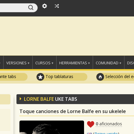
+
VERSIONES +
CURSOS +
HERRAMIENTAS +
COMUNIDAD +
DI
ante tabs
Top tablaturas
Selección del e
LORNE BALFE
UKE TABS
Toque canciones de Lorne Balfe en su ukelele
0
aficionados
(
Reino unido
)