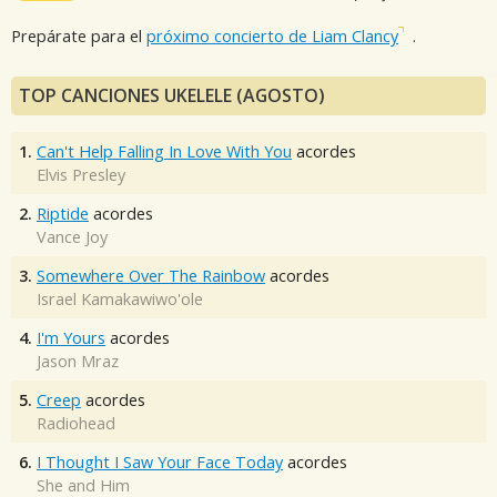
Prepárate para el
próximo concierto de Liam Clancy
.
TOP CANCIONES UKELELE (AGOSTO)
1.
Can't Help Falling In Love With You
acordes
Elvis Presley
2.
Riptide
acordes
Vance Joy
3.
Somewhere Over The Rainbow
acordes
Israel Kamakawiwo'ole
4.
I'm Yours
acordes
Jason Mraz
5.
Creep
acordes
Radiohead
6.
I Thought I Saw Your Face Today
acordes
She and Him