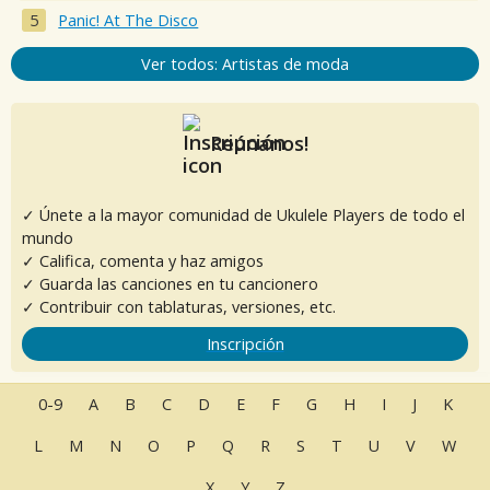
Panic! At The Disco
Ver todos: Artistas de moda
Reúnanos!
✓ Únete a la mayor comunidad de Ukulele Players de todo el
mundo
✓ Califica, comenta y haz amigos
✓ Guarda las canciones en tu cancionero
✓ Contribuir con tablaturas, versiones, etc.
Inscripción
0-9
A
B
C
D
E
F
G
H
I
J
K
L
M
N
O
P
Q
R
S
T
U
V
W
X
Y
Z