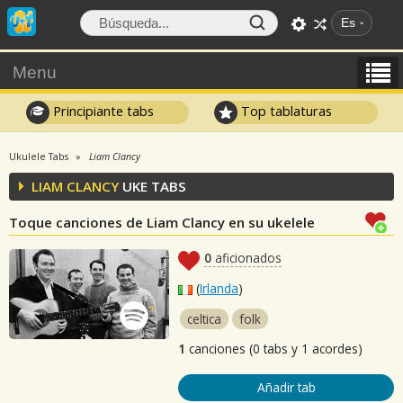
Es
Menu
Principiante tabs
Top tablaturas
Ukulele Tabs
Liam Clancy
LIAM CLANCY
UKE TABS
Toque canciones de Liam Clancy en su ukelele
0
aficionados
(
Irlanda
)
celtica
folk
1
canciones (0 tabs y 1 acordes)
Añadir tab